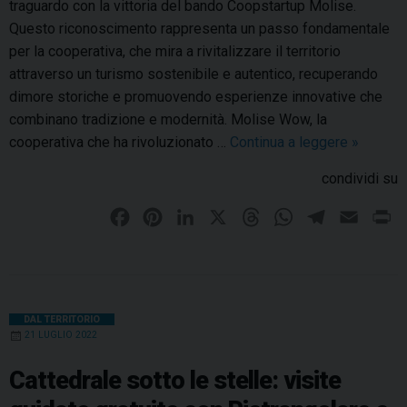
traguardo con la vittoria del bando Coopstartup Molise.
Questo riconoscimento rappresenta un passo fondamentale
per la cooperativa, che mira a rivitalizzare il territorio
attraverso un turismo sostenibile e autentico, recuperando
dimore storiche e promuovendo esperienze innovative che
combinano tradizione e modernità. Molise Wow, la
cooperativa che ha rivoluzionato …
Continua a leggere
M
»
o
condividi su
l
i
F
P
L
X
T
W
T
E
P
s
a
i
i
h
h
e
m
r
e
c
n
n
r
a
l
a
i
W
e
t
k
e
t
e
i
n
o
b
e
e
a
s
g
l
t
DAL TERRITORIO
w
21 LUGLIO 2022
o
r
d
d
A
r
:
o
e
I
s
p
a
s
Cattedrale sotto le stelle: visite
i
k
s
n
p
m