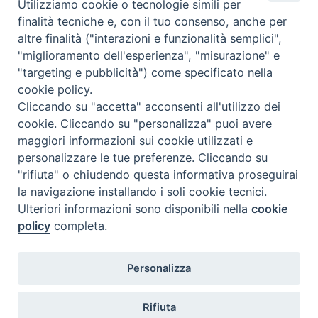
Utilizziamo cookie o tecnologie simili per
e
straordinario. L’iniziativa è inserita nell’ambito del programma
finalità tecniche e, con il tuo consenso, anche per
C
di Agorà 2022 – Germogli di speranza tra incertezze e
altre finalità ("interazioni e funzionalità semplici",
o
ripartenze. Appuntamento ogni giovedì alle 21 …
Continua a
"miglioramento dell'esperienza", "misurazione" e
o
leggere
C
»
"targeting e pubblicità") come specificato nella
p
a
cookie policy.
condividi su
e
t
Cliccando su "accetta" acconsenti all'utilizzo dei
r
t
cookie. Cliccando su "personalizza" puoi avere
F
P
L
X
T
W
T
E
P
a
e
maggiori informazioni sui cookie utilizzati e
a
i
i
h
h
e
m
r
z
d
personalizzare le tue preferenze. Cliccando su
c
n
n
r
a
l
a
i
i
r
"rifiuta" o chiudendo questa informativa proseguirai
e
t
k
e
t
e
i
n
o
a
la navigazione installando i soli cookie tecnici.
P
n
b
e
e
a
s
g
l
t
l
Ulteriori informazioni sono disponibili nella
cookie
o
e
o
r
d
d
A
r
e
policy
completa.
n
s
s
o
e
I
s
p
a
e
t
Diocesi di Termoli-Larino
o
k
s
n
p
m
Personalizza
Piazza Sant'Antonio, 6
l
N
t
86039 Termoli (CB)
t
M
a
t
Rifiuta
o
v
o
Curia Vescovile