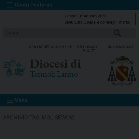
S
k
venerdì 07 agosto 2026
i
Santi Sisto II, papa, e compagni, martiri
p
CERCA
t
o
CONTATTI
ORARI MESSE
PRIVACY
DOWNLOAD
c
POLICY
o
Diocesi di
n
t
Termoli Larino
e
n
t
Menu
ARCHIVIO TAG:
MOLISEWOW