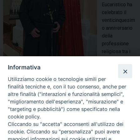
Eucaristico ha
celebrato il
venticinquesim
o anniversario
della
professione
religiosa tra i
Padri
Informativa
Passionisti. Un
momento di lode e rendimento di grazie a Dio per il dono
Utilizziamo cookie o tecnologie simili per
della vocazione e per una esistenza di fede, annuncio,
finalità tecniche e, con il tuo consenso, anche per
preghiera e servizio accolta e vissuta sotto lo sguardo
altre finalità ("interazioni e funzionalità semplici",
amorevole e misericordioso del Signore Gesù …
Continua a
"miglioramento dell'esperienza", "misurazione" e
leggere
U
»
"targeting e pubblicità") come specificato nella
r
cookie policy.
condividi su
u
Cliccando su "accetta" acconsenti all'utilizzo dei
r
cookie. Cliccando su "personalizza" puoi avere
F
P
L
X
T
W
T
E
P
i
maggiori informazioni sui cookie utilizzati e