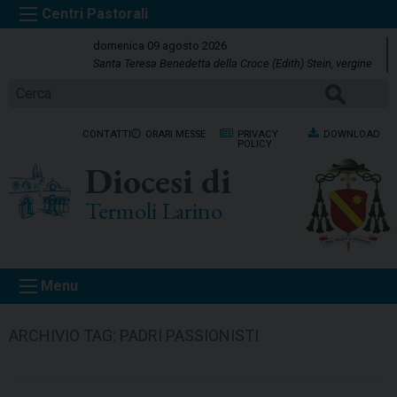
S
k
domenica 09 agosto 2026
i
Santa Teresa Benedetta della Croce (Edith) Stein, vergine
p
CERCA
t
o
CONTATTI
ORARI MESSE
PRIVACY
DOWNLOAD
c
POLICY
o
Diocesi di
n
t
Termoli Larino
e
n
t
Menu
ARCHIVIO TAG:
PADRI PASSIONISTI