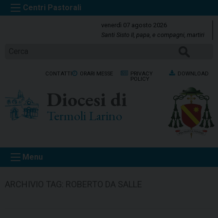
S
k
venerdì 07 agosto 2026
i
Santi Sisto II, papa, e compagni, martiri
p
CERCA
t
o
CONTATTI
ORARI MESSE
PRIVACY
DOWNLOAD
c
POLICY
o
Diocesi di
n
t
Termoli Larino
e
n
t
Menu
ARCHIVIO TAG:
ROBERTO DA SALLE