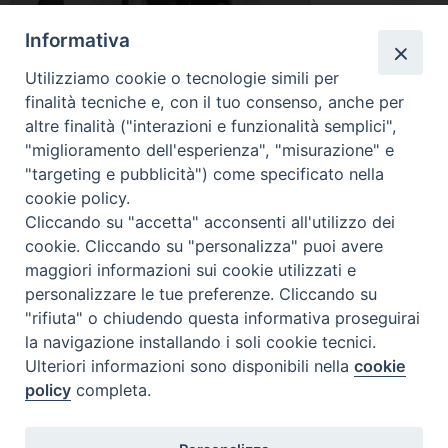
cammino della
Informativa
vita. Gioia,
devozione, testimonianza, senso di appartenenza a una
Utilizziamo cookie o tecnologie simili per
comunità. Anche quest’anno, il 19 maggio 2026, la comunità
finalità tecniche e, con il tuo consenso, anche per
di Morrone del Sannio ha celebrato solennemente la memoria
altre finalità ("interazioni e funzionalità semplici",
del Beato Roberto da Salle. La festa si svolge nel giorno in
"miglioramento dell'esperienza", "misurazione" e
cui ricorre la morte …
Continua a leggere
L
»
"targeting e pubblicità") come specificato nella
a
cookie policy.
condividi su
b
Cliccando su "accetta" acconsenti all'utilizzo dei
o
cookie. Cliccando su "personalizza" puoi avere
F
P
L
X
T
W
T
E
P
n
maggiori informazioni sui cookie utilizzati e
a
i
i
h
h
e
m
r
t
personalizzare le tue preferenze. Cliccando su
c
n
n
r
a
l
a
i
à
"rifiuta" o chiudendo questa informativa proseguirai
e
t
k
e
t
e
i
n
d
la navigazione installando i soli cookie tecnici.
P
b
e
e
a
s
g
l
t
’
Ulteriori informazioni sono disponibili nella
cookie
o
o
r
d
d
A
r
a
policy
completa.
s
o
e
I
s
n
p
a
t
Diocesi di Termoli-Larino
i
k
s
n
p
m