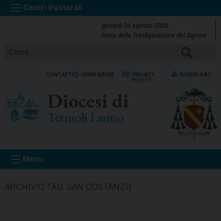
S
k
giovedì 06 agosto 2026
i
Festa della Trasfigurazione del Signore
p
CERCA
t
o
CONTATTI
ORARI MESSE
PRIVACY
DOWNLOAD
c
POLICY
o
Diocesi di
n
t
Termoli Larino
e
n
t
Menu
ARCHIVIO TAG:
SAN COSTANZO