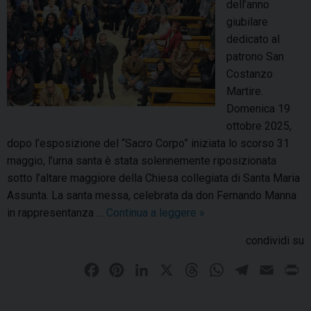
dell’anno
giubilare
dedicato al
patrono San
Costanzo
Martire.
Domenica 19
ottobre 2025,
dopo l’esposizione del “Sacro Corpo” iniziata lo scorso 31
maggio, l’urna santa è stata solennemente riposizionata
sotto l’altare maggiore della Chiesa collegiata di Santa Maria
Assunta. La santa messa, celebrata da don Fernando Manna
in rappresentanza …
Continua a leggere
M
»
o
condividi su
n
t
F
P
L
X
T
W
T
E
P
o
a
i
i
h
h
e
m
r
r
c
n
n
r
a
l
a
i