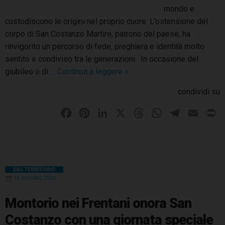
o
mondo e
s
custodiscono le origini nel proprio cuore. L’ostensione del
t
corpo di San Costanzo Martire, patrono del paese, ha
a
rinvigorito un percorso di fede, preghiera e identità molto
n
sentito e condiviso tra le generazioni. In occasione del
z
giubileo o di …
Continua a leggere
M
»
o
o
condividi su
t
n
o
t
F
P
L
X
T
W
T
E
P
r
o
a
i
i
h
h
e
m
r
n
r
c
n
n
r
a
l
a
i
a
i
e
t
k
e
t
e
i
n
s
o
o
b
e
e
a
s
g
l
t
DAL TERRITORIO
n
16 GIUGNO 2020
t
o
r
d
d
A
r
e
t
o
e
I
i
s
p
a
Montorio nei Frentani onora San
o
F
k
s
n
p
m
Costanzo con una giornata speciale
l
r