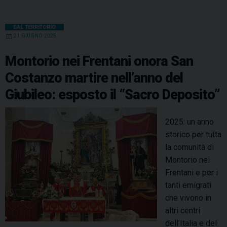
i
e
t
k
e
t
e
i
n
o
b
e
e
a
s
g
l
t
DAL TERRITORIO
n
21 GIUGNO 2025
o
r
d
d
A
r
e
o
e
I
i
s
p
a
Montorio nei Frentani onora San
F
k
s
n
p
m
Costanzo martire nell’anno del
r
t
Giubileo: esposto il “Sacro Deposito”
e
n
t
2025: un anno
a
storico per tutta
n
la comunità di
i
Montorio nei
,
Frentani e per i
S
tanti emigrati
a
che vivono in
n
altri centri
C
dell’Italia e del