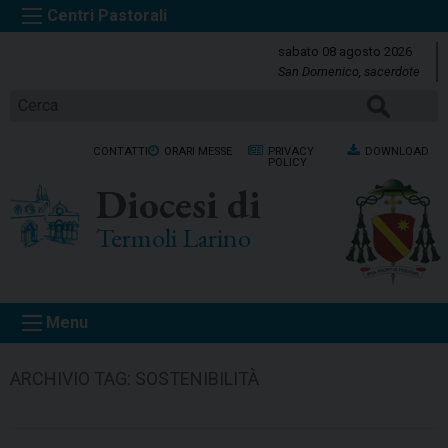
S
k
sabato 08 agosto 2026
i
San Domenico, sacerdote
p
CERCA
t
o
CONTATTI
ORARI MESSE
PRIVACY
DOWNLOAD
c
POLICY
o
Diocesi di
n
t
Termoli Larino
e
n
t
Menu
ARCHIVIO TAG:
SOSTENIBILITÀ