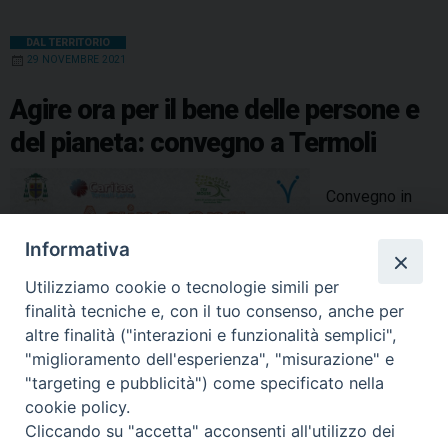
DAL TERRITORIO
29 NOVEMBRE 2021
Agire ora per il bene delle persone e
del pianeta: convegno a Termoli
Convegno in
programma
sabato 4
Informativa
dicembre 2021
Utilizziamo cookie o tecnologie simili per
al cinema
finalità tecniche e, con il tuo consenso, anche per
Sant’Antonio di
altre finalità ("interazioni e funzionalità semplici",
Termoli.
"miglioramento dell'esperienza", "misurazione" e
"targeting e pubblicità") come specificato nella
cookie policy.
condividi su
Cliccando su "accetta" acconsenti all'utilizzo dei