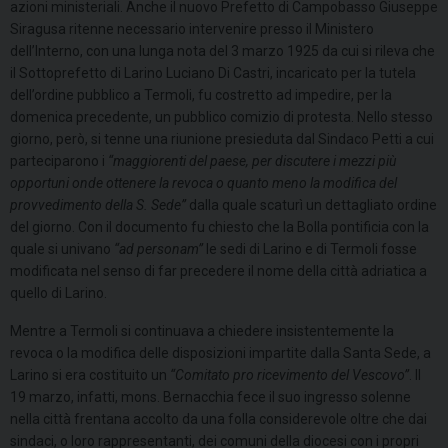
azioni ministeriali. Anche il nuovo Prefetto di Campobasso Giuseppe
Siragusa ritenne necessario intervenire presso il Ministero
dell’Interno, con una lunga nota del 3 marzo 1925 da cui si rileva che
il Sottoprefetto di Larino Luciano Di Castri, incaricato per la tutela
dell’ordine pubblico a Termoli, fu costretto ad impedire, per la
domenica precedente, un pubblico comizio di protesta. Nello stesso
giorno, però, si tenne una riunione presieduta dal Sindaco Petti a cui
parteciparono i
“maggiorenti del paese, per discutere i mezzi più
opportuni onde ottenere la revoca o quanto meno la modifica del
provvedimento della S. Sede”
dalla quale scaturì un dettagliato ordine
del giorno. Con il documento fu chiesto che la Bolla pontificia con la
quale si univano
“ad personam”
le sedi di Larino e di Termoli fosse
modificata nel senso di far precedere il nome della città adriatica a
quello di Larino.
Mentre a Termoli si continuava a chiedere insistentemente la
revoca o la modifica delle disposizioni impartite dalla Santa Sede, a
Larino si era costituito un
“Comitato pro ricevimento del Vescovo”
. Il
19 marzo, infatti, mons. Bernacchia fece il suo ingresso solenne
nella città frentana accolto da una folla considerevole oltre che dai
sindaci, o loro rappresentanti, dei comuni della diocesi con i propri