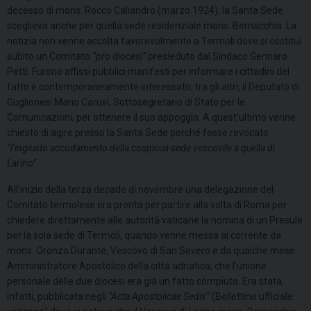
decesso di mons. Rocco Caliandro (marzo 1924), la Santa Sede
sceglieva anche per quella sede residenziale mons. Bernacchia. La
notizia non venne accolta favorevolmente a Termoli dove si costituì
subito un Comitato
“pro diocesi”
presieduto dal Sindaco Gennaro
Petti. Furono affissi pubblici manifesti per informare i cittadini del
fatto e contemporaneamente interessato, tra gli altri, il Deputato di
Guglionesi Mario Carusi, Sottosegretario di Stato per le
Comunicazioni, per ottenere il suo appoggio. A quest’ultimo venne
chiesto di agire presso la Santa Sede perché fosse revocato
“l’ingiusto accodamento della cospicua sede vescovile a quella di
Larino”
.
All’inizio della terza decade di novembre una delegazione del
Comitato termolese era pronta per partire alla volta di Roma per
chiedere direttamente alle autorità vaticane la nomina di un Presule
per la sola sede di Termoli, quando venne messa al corrente da
mons. Oronzo Durante, Vescovo di San Severo e da qualche mese
Amministratore Apostolico della città adriatica, che l’unione
personale delle due diocesi era già un fatto compiuto. Era stata,
infatti, pubblicata negli
“Acta Apostolicae Sedis”
(Bollettino ufficiale