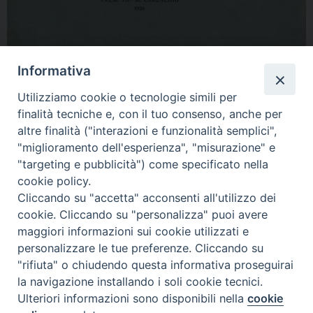
Informativa
condividi su
Utilizziamo cookie o tecnologie simili per
finalità tecniche e, con il tuo consenso, anche per
F
P
L
X
T
W
T
E
P
altre finalità ("interazioni e funzionalità semplici",
a
i
i
h
h
e
m
r
"miglioramento dell'esperienza", "misurazione" e
c
n
n
r
a
l
a
i
"targeting e pubblicità") come specificato nella
cookie policy.
e
t
k
e
t
e
i
n
Cliccando su "accetta" acconsenti all'utilizzo dei
b
e
e
a
s
g
l
t
cookie. Cliccando su "personalizza" puoi avere
o
r
d
d
A
r
«
Nuove nomine per il servizio
Scuola di formazione
maggiori informazioni sui cookie utilizzati e
pastorale
teologico-pastorale, aperte le
o
e
I
s
p
a
personalizzare le tue preferenze. Cliccando su
iscrizioni
»
k
s
n
p
m
"rifiuta" o chiudendo questa informativa proseguirai
t
la navigazione installando i soli cookie tecnici.
Ulteriori informazioni sono disponibili nella
cookie