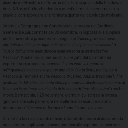
dicembre il Ministero dell’Interno ne informò quello della Giustizia e
degli Affari di Culto, chiedendo a quest’ultimo di essere messo in
grado di corrispondere alla richiesta giunta dal capoluogo molisano.
Intanto la Congregazione Concistoriale, a mezzo del Cardinale
Gaetano De Lai, con nota del 30 dicembre, in risposta alla supplica
del 25 novembre precedente, spiegò che
“l’unico provvedimento
adottato per altissime ragioni di ordine e disciplina ecclesiastica”
fu
“quello dell’unione delle diocesi nella persona di un medesimo
Vescovo”
. Anche mons. Bernacchia, pregato dal Comitato ad
esprimersi in proposito, scriveva:
“…non vedo la ragione di
un’inquietudine eccessiva per un atto della Santa Sede, per il quale il
Vescovo di Termoli è anche Vescovo di Larino. Anzi io trovo che […] ha
avuto tanta delicatezza e tanta stima per codesta illustre sede, da dare al
Vescovo la preferenza nel titolo di Vescovo di Termoli e Larino”
(anche
mons. Bernacchia, il 25 novembre, giorno in cui scrisse la lettera,
ignorava che solo per errore nel Bollettino vaticano era stato
denominato
“Vescovo di Termoli e Larino”
e non viceversa.
Difronte a tali rassicuranti notizie, il Comitato decise di desistere da
ogni ulteriore agitazione, rassegnandosi alle superiori disposizioni.