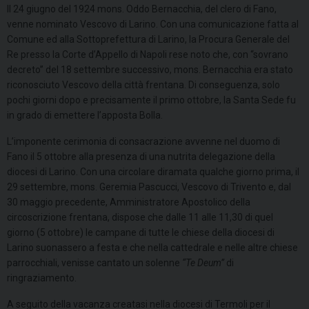
Il 24 giugno del 1924 mons. Oddo Bernacchia, del clero di Fano,
venne nominato Vescovo di Larino. Con una comunicazione fatta al
Comune ed alla Sottoprefettura di Larino, la Procura Generale del
Re presso la Corte d’Appello di Napoli rese noto che, con “sovrano
decreto” del 18 settembre successivo, mons. Bernacchia era stato
riconosciuto Vescovo della città frentana. Di conseguenza, solo
pochi giorni dopo e precisamente il primo ottobre, la Santa Sede fu
in grado di emettere l’apposta Bolla.
L’imponente cerimonia di consacrazione avvenne nel duomo di
Fano il 5 ottobre alla presenza di una nutrita delegazione della
diocesi di Larino. Con una circolare diramata qualche giorno prima, il
29 settembre, mons. Geremia Pascucci, Vescovo di Trivento e, dal
30 maggio precedente, Amministratore Apostolico della
circoscrizione frentana, dispose che dalle 11 alle 11,30 di quel
giorno (5 ottobre) le campane di tutte le chiese della diocesi di
Larino suonassero a festa e che nella cattedrale e nelle altre chiese
parrocchiali, venisse cantato un solenne
“Te Deum”
di
ringraziamento.
A seguito della vacanza creatasi nella diocesi di Termoli per il