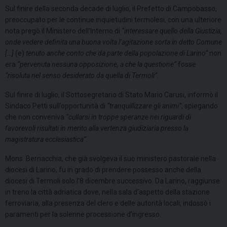
Sul finire della seconda decade di luglio, il Prefetto di Campobasso,
preoccupato per le continue inquietudini termolesi, con una ulteriore
nota pregò il Ministero dell’Interno di
“interessare quello della Giustizia,
onde vedere definita una buona volta l’agitazione sorta in detto Comune
[…]
(e)
tenuto anche conto che da parte della popolazione di Larino”
non
era
“pervenuta
nessuna opposizione, a che la questione”
fosse
“risoluta nel senso desiderato da quella di Termoli”
.
Sul finire di luglio, il Sottosegretario di Stato Mario Carusi, informò il
Sindaco Petti sull’opportunità di
“tranquillizzare gli animi”
, spiegando
che non conveniva
“cullarsi in troppe speranze nei riguardi di
favorevoli risultati in merito alla vertenza giudiziaria presso la
magistratura ecclesiastica”
.
Mons. Bernacchia, che già svolgeva il suo ministero pastorale nella
diocesi di Larino, fu in grado di prendere possesso anche della
diocesi di Termoli solo l’8 dicembre successivo. Da Larino, raggiunse
in treno la città adriatica dove, nella sala d’aspetto della stazione
ferroviaria, alla presenza del clero e delle autorità locali, indossò i
paramenti per la solenne processione d’ingresso.