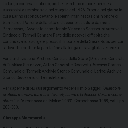
La lunga contesa continuò, anche se in tono minore, nei mesi
successivi e terminò solo nel maggio del 1926. Proprio nel giorno in
cui a Larino si concludevano le solenni manifestazioni in onore di
San Pardo, Patrono della città e diocesi, presiedute da mons.
Bernacchia, l’Avvocato concistoriale Vincenzo Sacconi informava il
Sindaco di Termoli Gennaro Petti delle notevoli difficoltà che
continuavano a sorgere presso il Tribunale della Sacra Rota, per cui
si dovette mettere la parola fine alla lunga e travagliata vertenza.
Fonti archivistiche: Archivio Centrale dello Stato (Direzione Generale
di Pubblica Sicurezza, Affari Generali e Riservati); Archivio Storico
Comunale di Termoli; Archivio Storico Comunale di Larino; Archivio
Storico Diocesano di Termoli-Larino.
Per saperne di più sull’argomento vedere il mio Saggio:
“Quando la
protesta montava dal mare. Termoli, Larino e la diocesi. Corsi e ricorsi
storici”
, in “Almanacco del Molise 1989”, Campobasso 1989, vol. I, pp.
285-303.
Giuseppe Mammarella