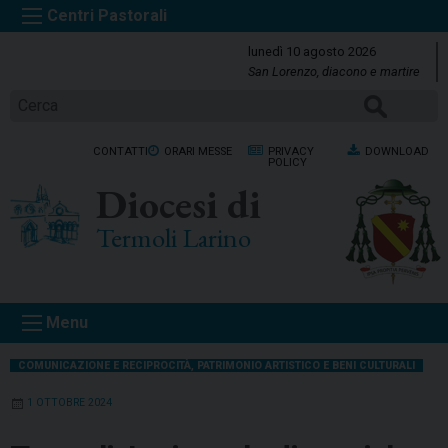
S
k
lunedì 10 agosto 2026
i
San Lorenzo, diacono e martire
p
Cerca
t
o
CONTATTI
ORARI MESSE
PRIVACY
DOWNLOAD
c
POLICY
o
Diocesi di
n
t
Termoli Larino
e
n
t
Menu
COMUNICAZIONE E RECIPROCITÀ
,
PATRIMONIO ARTISTICO E BENI CULTURALI
1 OTTOBRE 2024