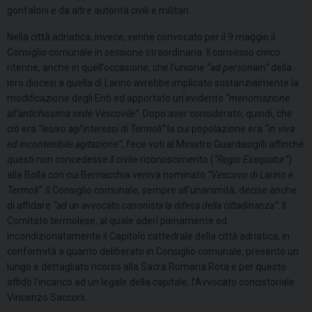
gonfaloni e da altre autorità civili e militari.
Nella città adriatica, invece, venne convocato per il 9 maggio il
Consiglio comunale in sessione straordinaria. Il consesso civico
ritenne, anche in quell’occasione, che l’unione
“ad personam”
della
loro diocesi a quella di Larino avrebbe implicato sostanzialmente la
modificazione degli Enti ed apportato un’evidente
“menomazione
all’antichissima sede Vescovile”
. Dopo aver considerato, quindi, che
ciò era
“lesivo agl’interessi di Termoli”
la cui popolazione era
“in viva
ed incontenibile agitazione”
, fece voti al Ministro Guardasigilli affinché
questi non concedesse il civile riconoscimento (
“Regio Exequatur”
)
alla Bolla con cui Bernacchia veniva nominato
“Vescovo di Larino e
Termoli”
. Il Consiglio comunale, sempre all’unanimità, decise anche
di affidare
“ad un avvocato canonista la difesa della cittadinanza”
. Il
Comitato termolese, al quale aderì pienamente ed
incondizionatamente il Capitolo cattedrale della città adriatica, in
conformità a quanto deliberato in Consiglio comunale, presentò un
lungo e dettagliato ricorso alla Sacra Romana Rota e per questo
affidò l’incarico ad un legale della capitale, l’Avvocato concistoriale
Vincenzo Sacconi.