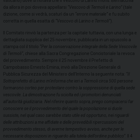
vaticano) dove si notava che il Vescovo di Larino mons. Bernacchia
da allora in poi doveva appellarsi
“Vescovo di Termoli e Larino”
(tale
dizione, come si vedrà, scaturì da un
“errore materiale”
e fu subito
corretta in quella esatta di
“Vescovo di Larino e Termoli”
).
Il Comitato rinviò la partenza per la capitale tuttavia, con una lunga e
dettagliata supplica del 25 novembre, pubblicata in un opuscolo a
stampa col il titolo
“Per la conservazione integrale della Sede Vescovile
di Termoli”
, chiese alla Sacra Congregazione Concistoriale la revoca
del provvedimento. Sempre il 25 novembre il Prefetto di
Campobasso Ernesto Emina, inviò alla Direzione Generale di
Pubblica Sicurezza del Ministero dell’Interno la seguente nota:
“Il
Sottoprefetto di Larino m’informa che ieri a Termoli circa 500 persone
formarono corteo per protestare contro la soppressione di quella sede
vescovile. La dimostrazione fu sciolta ed i promotori denunciati
all’autorità giudiziaria. Nel riferire quanto sopra, prego compiacersi far
conoscere se il provvedimento del quale la popolazione si duole
sussiste, nel qual caso sarebbe stato utile ed opportuno, nei riguardi
delle attribuzioni a me affidate e delle prevedibili ripercussioni del
provvedimento stesso, di averne tempestivo avviso, anche per le
necessarie disposizioni in riguardo alla tutela dell’ordine pubblico”
. Il 4