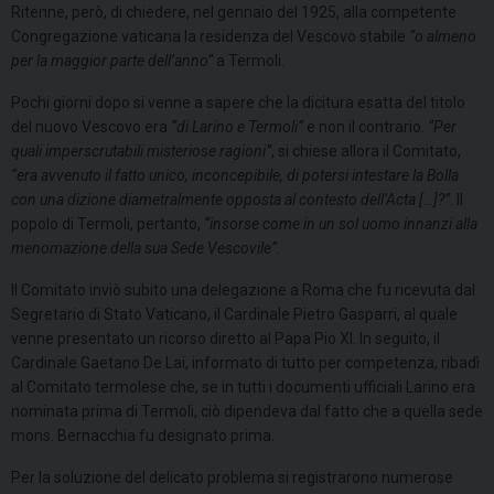
Ritenne, però, di chiedere, nel gennaio del 1925, alla competente
Congregazione vaticana la residenza del Vescovo stabile
“o almeno
per la maggior parte dell’anno”
a Termoli.
Pochi giorni dopo si venne a sapere che la dicitura esatta del titolo
del nuovo Vescovo era
“di Larino e Termoli”
e non il contrario.
“Per
quali imperscrutabili misteriose ragioni”
, si chiese allora il Comitato,
“era avvenuto il fatto unico, inconcepibile, di potersi intestare la Bolla
con una dizione diametralmente opposta al contesto dell’Acta […]?”
. Il
popolo di Termoli, pertanto,
“insorse come in un sol uomo innanzi alla
menomazione della sua Sede Vescovile”
.
Il Comitato inviò subito una delegazione a Roma che fu ricevuta dal
Segretario di Stato Vaticano, il Cardinale Pietro Gasparri, al quale
venne presentato un ricorso diretto al Papa Pio XI. In seguito, il
Cardinale Gaetano De Lai, informato di tutto per competenza, ribadì
al Comitato termolese che, se in tutti i documenti ufficiali Larino era
nominata prima di Termoli, ciò dipendeva dal fatto che a quella sede
mons. Bernacchia fu designato prima.
Per la soluzione del delicato problema si registrarono numerose