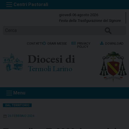
S
k
giovedì 06 agosto 2026
i
Festa della Trasfigurazione del Signore
p
Cerca
t
o
CONTATTI
ORARI MESSE
PRIVACY
DOWNLOAD
c
POLICY
o
Diocesi di
n
t
Termoli Larino
e
n
t
Menu
DAL TERRITORIO
26 FEBBRAIO 2024