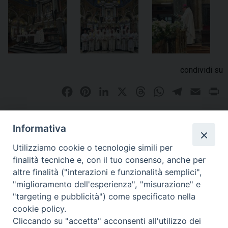
condividi su
F
P
L
X
T
W
T
E
P
a
i
i
h
h
e
m
r
c
n
n
r
a
l
a
i
Informativa
e
t
k
e
t
e
i
n
Omelia Santuario Madonna di Pompei - mons. Claudio
Utilizziamo cookie o tecnologie simili per
b
e
e
a
s
g
l
t
Palumbo 19 giugno 2026
finalità tecniche e, con il tuo consenso, anche per
o
r
d
d
A
r
altre finalità ("interazioni e funzionalità semplici",
o
e
I
s
p
a
"miglioramento dell'esperienza", "misurazione" e
k
s
n
p
m
"targeting e pubblicità") come specificato nella
t
cookie policy.
«
Adotta uno scaffale: gli
Santa Messa solenne in onore
Cliccando su "accetta" acconsenti all'utilizzo dei
alunni delle classi quinte
della Madonna della Difesa