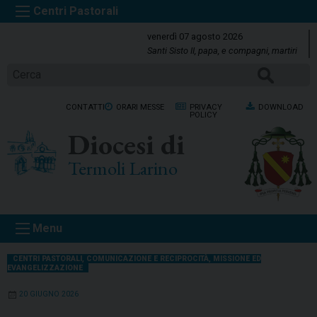
S
k
venerdì 07 agosto 2026
i
Santi Sisto II, papa, e compagni, martiri
p
Cerca
t
o
CONTATTI
ORARI MESSE
PRIVACY
DOWNLOAD
c
POLICY
o
Diocesi di
n
t
Termoli Larino
e
n
t
Menu
CENTRI PASTORALI
,
COMUNICAZIONE E RECIPROCITÀ
,
MISSIONE ED
EVANGELIZZAZIONE
20 GIUGNO 2026