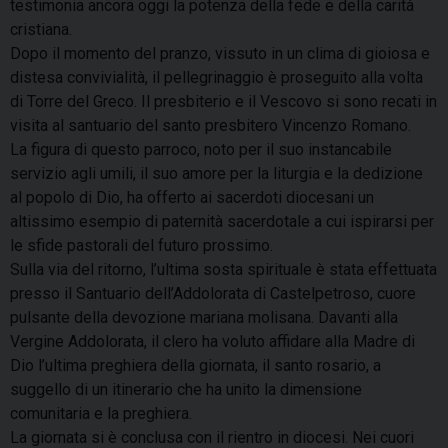
testimonia ancora oggi la potenza della fede e della carità
cristiana.
Dopo il momento del pranzo, vissuto in un clima di gioiosa e
distesa convivialità, il pellegrinaggio è proseguito alla volta
di Torre del Greco. Il presbiterio e il Vescovo si sono recati in
visita al santuario del santo presbitero Vincenzo Romano.
La figura di questo parroco, noto per il suo instancabile
servizio agli umili, il suo amore per la liturgia e la dedizione
al popolo di Dio, ha offerto ai sacerdoti diocesani un
altissimo esempio di paternità sacerdotale a cui ispirarsi per
le sfide pastorali del futuro prossimo.
Sulla via del ritorno, l’ultima sosta spirituale è stata effettuata
presso il Santuario dell’Addolorata di Castelpetroso, cuore
pulsante della devozione mariana molisana. Davanti alla
Vergine Addolorata, il clero ha voluto affidare alla Madre di
Dio l’ultima preghiera della giornata, il santo rosario, a
suggello di un itinerario che ha unito la dimensione
comunitaria e la preghiera.
La giornata si è conclusa con il rientro in diocesi. Nei cuori