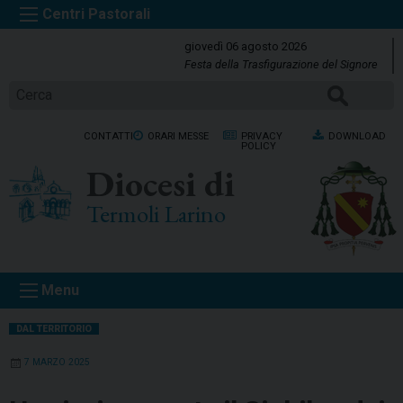
S
k
giovedì 06 agosto 2026
i
Festa della Trasfigurazione del Signore
p
Cerca
t
o
CONTATTI
ORARI MESSE
PRIVACY
DOWNLOAD
c
POLICY
o
Diocesi di
n
t
Termoli Larino
e
n
t
Menu
DAL TERRITORIO
7 MARZO 2025