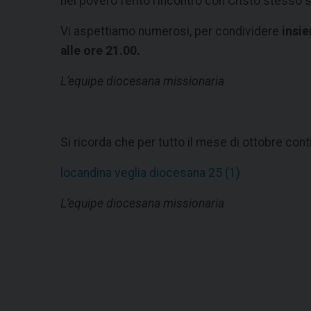
nel povero ferito l’incontro con Cristo stesso s
Vi aspettiamo numerosi, per condividere
insi
alle ore 21.00.
L’equipe diocesana missionaria
Si ricorda che per tutto il mese di ottobre con
locandina veglia diocesana 25 (1)
L’equipe diocesana missionaria