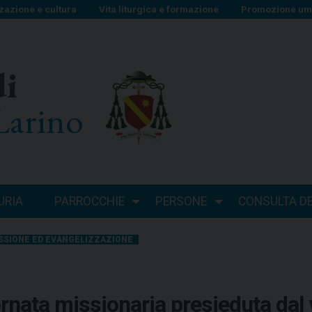
zazione e cultura
Vita liturgica e formazione
Promozione uma
di
Larino
URIA
PARROCCHIE
PERSONE
CONSULTA DEI
SSIONE ED EVANGELIZZAZIONE
ornata missionaria presieduta dal