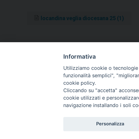
locandina veglia diocesana 25 (1)
Informativa
«
“Sei tu, Signore, la mia speranza”, incontro di rifle
mondiale poveri
Utilizziamo cookie o tecnologie s
funzionalità semplici", "miglior
cookie policy.
Cliccando su "accetta" acconsent
cookie utilizzati e personalizza
navigazione installando i soli co
Diocesi di T
Piazza S
8603
Personalizza