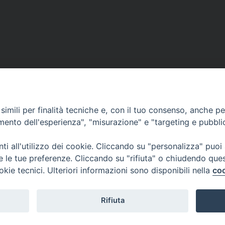
ssione in Caritas su Giornata
Ururi, papa Leone XIV benedi
imili per finalità tecniche e, con il tuo consenso, anche per 
amento dell'esperienza", "misurazione" e "targeting e pubbli
i all'utilizzo dei cookie. Cliccando su "personalizza" puoi
re le tue preferenze. Cliccando su "rifiuta" o chiudendo que
okie tecnici. Ulteriori informazioni sono disponibili nella
coo
Curia Vescovile
ermoli-Larino
Piazza Sant'Antonio, 6
ant'Antonio, 6
86039 Termoli- Campo
9 Termoli (CB)
Tel: 0875 707148
Rifiuta
Mail: curia@termolilarin