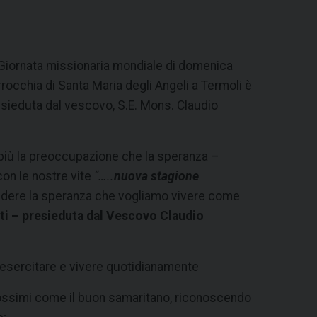
lla Giornata missionaria mondiale di domenica
rrocchia di Santa Maria degli Angeli a Termoli è
sieduta dal vescovo, S.E. Mons. Claudio
più la preoccupazione che la speranza –
con le nostre vite
“…..
nuova stagione
ndere la speranza che vogliamo vivere come
nti – presieduta dal Vescovo Claudio
d esercitare e vivere quotidianamente
rossimi come il buon samaritano, riconoscendo