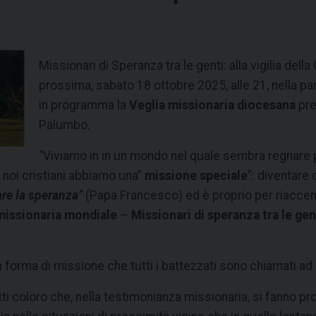
Missionari di Speranza tra le genti: alla vigilia de
prossima, sabato 18 ottobre 2025, alle 21, nella pa
in programma la
Veglia missionaria diocesana
pre
Palumbo.
“Viviamo in in un mondo nel quale sembra regnare 
 noi cristiani abbiamo una”
missione speciale
”: diventare 
are la speranza
”
(Papa Francesco) ed è proprio per riacce
 missionaria mondiale
–
Missionari di speranza tra le ge
 forma di missione che tutti i battezzati sono chiamati a
 coloro che, nella testimonianza missionaria, si fanno p