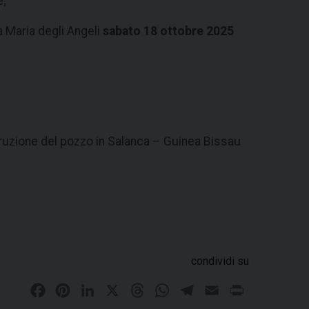
e;
 Maria degli Angeli
sabato 18 ottobre 2025
struzione del pozzo in Salanca – Guinea Bissau
condividi su
F
P
L
X
T
W
T
E
P