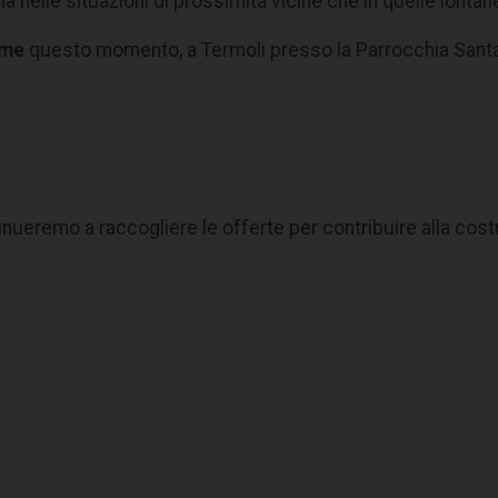
ia nelle situazioni di prossimità vicine che in quelle lontan
eme
questo momento, a Termoli presso la Parrocchia Santa
tinueremo a raccogliere le offerte per contribuire alla co