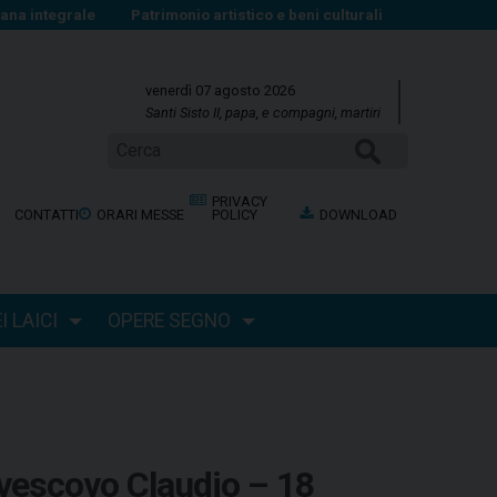
na integrale
Patrimonio artistico e beni culturali
venerdì 07 agosto 2026
Santi Sisto II, papa, e compagni, martiri
Cerca
PRIVACY
CONTATTI
ORARI MESSE
POLICY
DOWNLOAD
 LAICI
OPERE SEGNO
 vescovo Claudio – 18