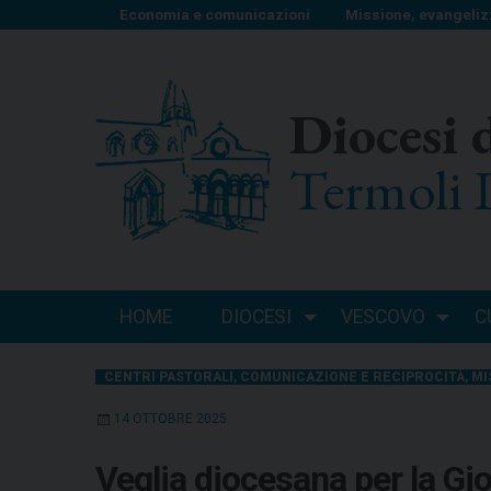
S
Economia e comunicazioni
Missione, evangeliz
k
i
p
Diocesi 
t
o
Termoli 
c
o
n
t
e
n
HOME
DIOCESI
VESCOVO
C
t
CENTRI PASTORALI
,
COMUNICAZIONE E RECIPROCITÀ
,
MI
14 OTTOBRE 2025
Veglia diocesana per la Gi