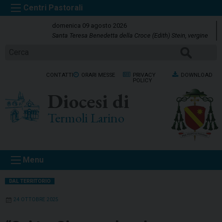
S
k
domenica 09 agosto 2026
i
Santa Teresa Benedetta della Croce (Edith) Stein, vergine
p
Cerca
t
o
CONTATTI
ORARI MESSE
PRIVACY
DOWNLOAD
c
POLICY
o
Diocesi di
n
t
Termoli Larino
e
n
t
Menu
DAL TERRITORIO
24 OTTOBRE 2025