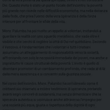
Dio. Questo invito è stato un punto focale dell’incontro: la povertà
più grande non risiede nelle difficoltà economiche, ma nella distanza
dalla fede, che priva l’uomo della vera speranza e della forza
interiore per affrontare le sfide della vita.
Mons. Palumbo ha poi rivolto un appello ai volontari, invitandoli a
guardare la realtà con uno sguardo metafisico, che vada oltre il
visibile e che cerchi di cogliere la città di Dio nel quotidiano. Secondo
il Vescovo, è fondamentale che i volontari e tutti i cristiani
assumano un atteggiamento di responsabilità verso la società,
affrontando non solo le necessità immediate dei poveri, ma anche e
soprattutto le cause strutturali della povertà. L’invito è quello di
diventare promotori di un cambiamento profondo, che vada al di là
della mera assistenza e si concentri sulla giustizia sociale.
Nel corso dell’incontro, Mons. Palumbo ha sottolineato come il
cristiano sia chiamato a essere testimone di speranza, portando
avanti segni concreti di solidarietà, ma senza dimenticare che la
speranza autentica si costruisce anche attraverso l’impegno per
una società più equa, giusta e rispettosa della dignità di ogni