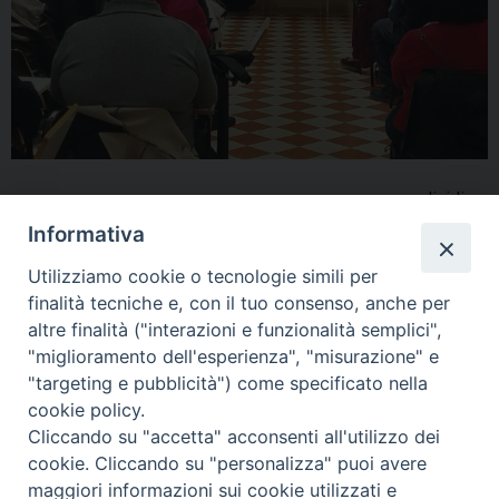
condividi su
Informativa
F
P
L
X
T
W
T
E
P
Utilizziamo cookie o tecnologie simili per
a
i
i
h
h
e
m
r
finalità tecniche e, con il tuo consenso, anche per
c
n
n
r
a
l
a
i
Caritas
,
formazione
,
speranza
,
volontari
altre finalità ("interazioni e funzionalità semplici",
e
t
k
e
t
e
i
n
"miglioramento dell'esperienza", "misurazione" e
b
e
e
a
s
g
l
t
"targeting e pubblicità") come specificato nella
o
r
d
d
A
r
cookie policy.
«
Eucarestia e Sinodalità: il
Veglia diocesana per la
o
e
I
s
p
a
Cliccando su "accetta" acconsenti all'utilizzo dei
Cardinale Marcello Semeraro
Giornata missionaria
cookie. Cliccando su "personalizza" puoi avere
k
s
n
p
m
all’apertura del nuovo anno
presieduta dal vescovo
maggiori informazioni sui cookie utilizzati e
t