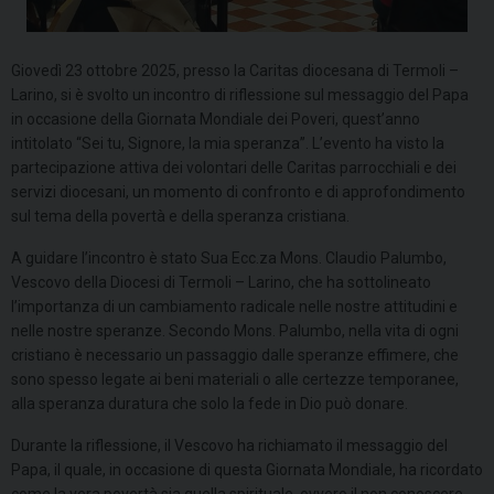
Giovedì 23 ottobre 2025, presso la Caritas diocesana di Termoli –
Larino, si è svolto un incontro di riflessione sul messaggio del Papa
in occasione della Giornata Mondiale dei Poveri, quest’anno
intitolato “Sei tu, Signore, la mia speranza”. L’evento ha visto la
partecipazione attiva dei volontari delle Caritas parrocchiali e dei
servizi diocesani, un momento di confronto e di approfondimento
sul tema della povertà e della speranza cristiana.
A guidare l’incontro è stato Sua Ecc.za Mons. Claudio Palumbo,
Vescovo della Diocesi di Termoli – Larino, che ha sottolineato
l’importanza di un cambiamento radicale nelle nostre attitudini e
nelle nostre speranze. Secondo Mons. Palumbo, nella vita di ogni
cristiano è necessario un passaggio dalle speranze effimere, che
sono spesso legate ai beni materiali o alle certezze temporanee,
alla speranza duratura che solo la fede in Dio può donare.
Durante la riflessione, il Vescovo ha richiamato il messaggio del
Papa, il quale, in occasione di questa Giornata Mondiale, ha ricordato
come la vera povertà sia quella spirituale, ovvero il non conoscere