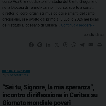
corso Vox Clara dedicato allo studio del Canto Gregoriano
nella Diocesi di Termoli-Larino. Il corso, aperto a coristi,
direttori di coro, organisti, musicologi e amanti del canto
gregoriano, si è svolto dal primo al 5 Luglio 2026 nei locali
dell’Istituto Diocesano di Musica …
Continua a leggere
R
»
i
condividi su
u
s
F
P
L
X
T
W
T
E
P
c
a
i
i
h
h
e
m
r
i
c
n
n
r
a
l
a
i
t
e
t
k
e
t
e
i
n
o
b
e
e
a
s
g
l
t
DAL TERRITORIO
i
24 OTTOBRE 2025
o
r
d
d
A
r
l
o
e
I
s
p
a
t
“Sei tu, Signore, la mia speranza”,
e
k
s
n
p
m
incontro di riflessione in Caritas su
r
t
Giornata mondiale poveri
z