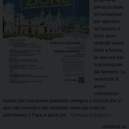
d
o
percorso base
i
r
di formazione
a
m
per operatori
l
a
del turismo e
e
z
dello sport
p
i
chiamati avario
o
o
titolo a fornire
v
n
un servizio per
e
e
la promozione
r
c
del territorio. La
i
o
necessità di
n
avere
l
conoscenze
’
basilari per una azione pastorale sinergica e incisiva che si
A
apre alla società e alle comunità, come più volte ha
z
sottolineato il Papa, è ancor più …
Continua a leggere
C
»
i
o
o
condividi su