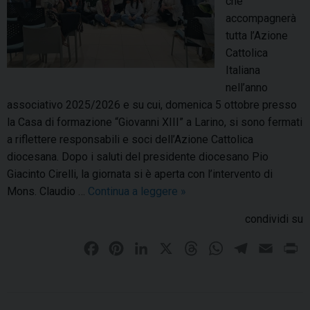
che
i
s
accompagnerà
z
p
tutta l’Azione
z
e
Cattolica
a
r
Italiana
t
a
nell’anno
o
n
associativo 2025/2026 e su cui, domenica 5 ottobre presso
d
z
la Casa di formazione “Giovanni XIII” a Larino, si sono fermati
a
a
a riflettere responsabili e soci dell’Azione Cattolica
l
”
diocesana. Dopo i saluti del presidente diocesano Pio
l
,
Giacinto Cirelli, la giornata si è aperta con l’intervento di
a
i
Mons. Claudio …
Continua a leggere
“
»
d
n
S
i
condividi su
c
i
o
o
g
F
P
L
X
T
W
T
E
P
c
n
n
a
i
i
h
h
e
m
r
e
t
o
s
c
n
n
r
a
l
a
i
r
r
i
e
t
k
e
t
e
i
n
o