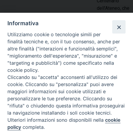
Centenario
O
dell’Ateneo, che
p
verrà ufficialmente aperto con l’inaugurazione dell’anno
e
Informativa
accademico 2020-2021. Un percorso che mette in stretta
r
relazione la costituzione dell’Istituto Toniolo con quello
a
Utilizziamo cookie o tecnologie simili per
dell’Università Cattolica. Intende essere occasione di
t
finalità tecniche e, con il tuo consenso, anche per
riflessione per promuovere il ruolo dell’Università Cattolica,
o
altre finalità ("interazioni e funzionalità semplici",
alle soglie del centenario, nella costruzione di un futuro per i
r
"miglioramento dell'esperienza", "misurazione" e
giovani del nostro Paese e …
Continua a leggere
G
»
i
"targeting e pubblicità") come specificato nella
i
T
cookie policy.
condividi su
o
u
Cliccando su "accetta" acconsenti all'utilizzo dei
r
r
cookie. Cliccando su "personalizza" puoi avere
F
P
L
X
T
W
T
E
P
n
i
maggiori informazioni sui cookie utilizzati e
a
i
i
h
h
e
m
r
a
s
personalizzare le tue preferenze. Cliccando su
c
n
n
r
a
l
a
i
t
m
"rifiuta" o chiudendo questa informativa proseguirai
e
t
k
e
t
e
i
n
a
o
la navigazione installando i soli cookie tecnici.
P
b
e
e
a
s
g
l
t
p
e
Ulteriori informazioni sono disponibili nella
cookie
o
o
r
d
d
A
r
e
policy
completa.
S