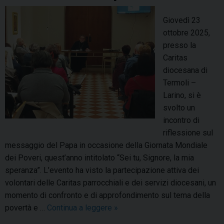
o
c
Giovedì 23
o
ottobre 2025,
r
presso la
s
Caritas
o
diocesana di
d
Termoli –
i
Larino, si è
c
svolto un
a
incontro di
n
riflessione sul
t
messaggio del Papa in occasione della Giornata Mondiale
o
dei Poveri, quest’anno intitolato “Sei tu, Signore, la mia
g
speranza”. L’evento ha visto la partecipazione attiva dei
r
volontari delle Caritas parrocchiali e dei servizi diocesani, un
e
momento di confronto e di approfondimento sul tema della
g
povertà e …
Continua a leggere
“
»
o
S