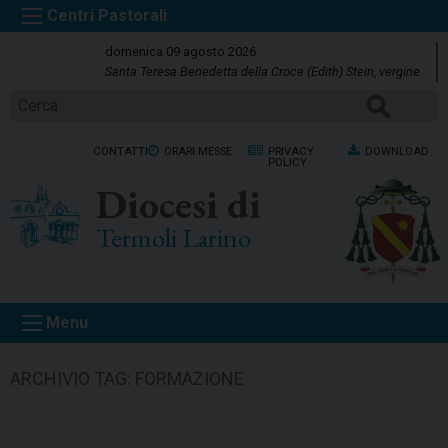
S
k
domenica 09 agosto 2026
i
Santa Teresa Benedetta della Croce (Edith) Stein, vergine
p
CERCA
t
o
CONTATTI
ORARI MESSE
PRIVACY
DOWNLOAD
c
POLICY
o
Diocesi di
n
t
Termoli Larino
e
n
t
Menu
ARCHIVIO TAG:
FORMAZIONE