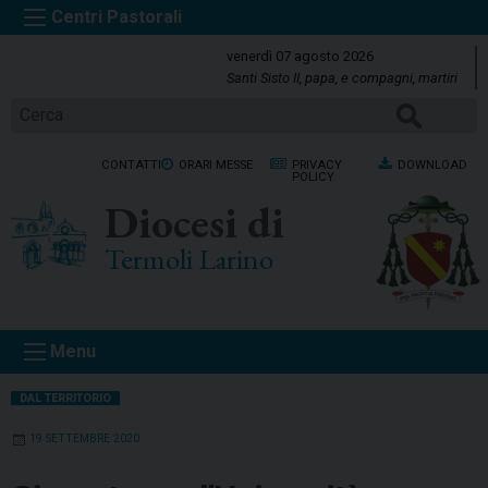
S
k
venerdì 07 agosto 2026
i
Santi Sisto II, papa, e compagni, martiri
p
Cerca
t
o
CONTATTI
ORARI MESSE
PRIVACY
DOWNLOAD
c
POLICY
o
Diocesi di
n
t
Termoli Larino
e
n
t
Menu
DAL TERRITORIO
19 SETTEMBRE 2020