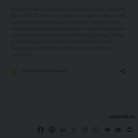
condividi su
F
P
L
X
T
W
T
E
P