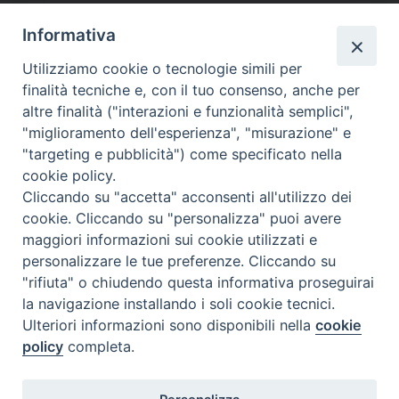
a
i
i
h
h
e
m
r
c
n
n
r
a
l
a
i
formazione
,
futuro
,
Istituto Giuseppe Toniolo
,
rapporto giovani
,
università
Informativa
Cattolica
e
t
k
e
t
e
i
n
Utilizziamo cookie o tecnologie simili per
b
e
e
a
s
g
l
t
finalità tecniche e, con il tuo consenso, anche per
o
r
d
d
A
r
altre finalità ("interazioni e funzionalità semplici",
o
e
I
s
p
a
«
Guardialfiera, in ricordo di
50esimo anniversario di
"miglioramento dell'esperienza", "misurazione" e
k
s
n
p
m
Antonio Antenucci
ordinazione presbiterale di
"targeting e pubblicità") come specificato nella
Timoteo Limongi:
t
cookie policy.
ringraziamenti e riflessione
Cliccando su "accetta" acconsenti all'utilizzo dei
conclusiva
»
cookie. Cliccando su "personalizza" puoi avere
maggiori informazioni sui cookie utilizzati e
personalizzare le tue preferenze. Cliccando su
"rifiuta" o chiudendo questa informativa proseguirai
la navigazione installando i soli cookie tecnici.
Ulteriori informazioni sono disponibili nella
cookie
Diocesi di Termoli-Larino
Piazza Sant'Antonio, 6
policy
completa.
86039 Termoli (CB)