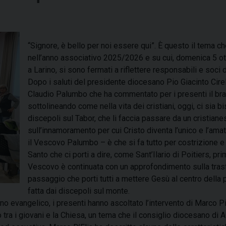
“Signore, è bello per noi essere qui”. È questo il tema c
nell’anno associativo 2025/2026 e su cui, domenica 5 ot
a Larino, si sono fermati a riflettere responsabili e soci
Dopo i saluti del presidente diocesano Pio Giacinto Cirell
Claudio Palumbo che ha commentato per i presenti il bra
sottolineando come nella vita dei cristiani, oggi, ci sia 
discepoli sul Tabor, che li faccia passare da un cristian
sull’innamoramento per cui Cristo diventa l’unico e l’ama
il Vescovo Palumbo – è che si fa tutto per costrizione e 
Santo che ci porti a dire, come Sant’Ilario di Poitiers, pr
Vescovo è continuata con un approfondimento sulla tr
passaggio che porti tutti a mettere Gesù al centro della 
fatta dai discepoli sul monte.
evangelico, i presenti hanno ascoltato l’intervento di Marco Pio
o tra i giovani e la Chiesa, un tema che il consiglio diocesano d