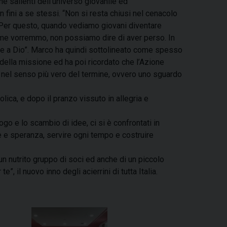
e salienti dell’universo giovanile ed
 fini a se stessi. “Non si resta chiusi nel cenacolo
. Per questo, quando vediamo giovani diventare
ome vorremmo, non possiamo dire di aver perso. In
ene a Dio”. Marco ha quindi sottolineato come spesso
 della missione ed ha poi ricordato che l’Azione
 nel senso più vero del termine, ovvero uno sguardo
ica, e dopo il pranzo vissuto in allegria e
ogo e lo scambio di idee, ci si è confrontati in
ine e speranza, servire ogni tempo e costruire
 un nutrito gruppo di soci ed anche di un piccolo
il nuovo inno degli acierrini di tutta Italia.