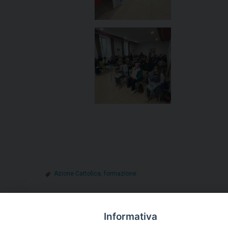
Azione Cattolica
,
formazione
Informativa
«
Messaggio di cordoglio per la morte della mamma d