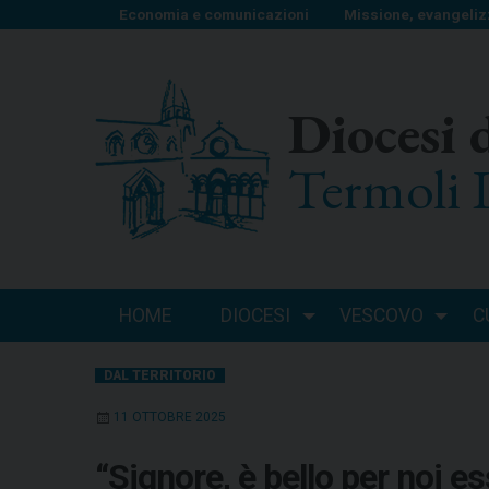
S
Economia e comunicazioni
Missione, evangeliz
k
i
p
Diocesi 
t
o
Termoli 
c
o
n
t
e
n
HOME
DIOCESI
VESCOVO
C
t
DAL TERRITORIO
11 OTTOBRE 2025
“Signore, è bello per noi e