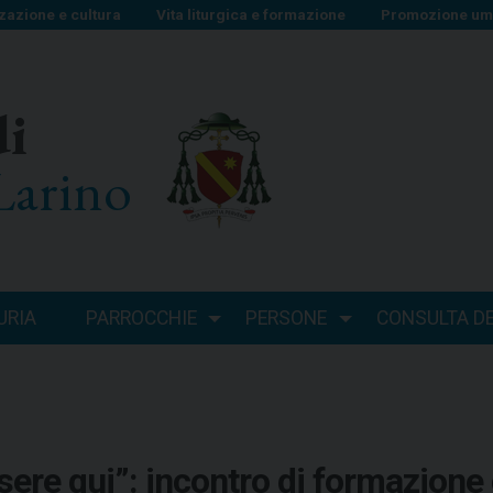
zazione e cultura
Vita liturgica e formazione
Promozione uma
di
Larino
URIA
PARROCCHIE
PERSONE
CONSULTA DEI
ssere qui”: incontro di formazione 