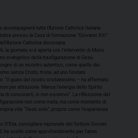
he accompagnerà tutta l’Azione Cattolica Italiana
tobre presso la Casa di formazione “Giovanni XIII”
 dell’Azione Cattolica diocesana.
i, la giornata si è aperta con l’intervento di Mons.
no evangelico della trasfigurazione di Gesù
bisogno di un incontro autentico, come quello dei
esimo senza Cristo, triste, ad uno fondato
to. “Il guaio del nostro cristianesimo – ha affermato
non per attrazione. Manca l’energia dello Spirito
ima di conoscerti, io non esistevo”. La riflessione del
asfigurazione non come meta, ma come momento di
propria vita: “Gesù solo”, proprio come l’esperienza
 D’Elia, consigliere nazionale del Settore Giovani
i AC ha scelto come approfondimento per l’anno