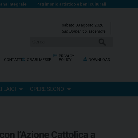
na integrale
Patrimonio artistico e beni culturali
sabato 08 agosto 2026
San Domenico, sacerdote
Cerca
PRIVACY
CONTATTI
ORARI MESSE
POLICY
DOWNLOAD
 LAICI
OPERE SEGNO
con l’Azione Cattolica a