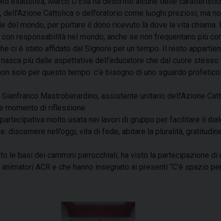
 esaustiva, Marco D’Elia ha descritto alcune delle caratteristich
 dell’Azione Cattolica o dell’oratorio come luoghi preziosi, ma non
e del mondo, per portare il dono ricevuto là dove la vita chiama
no con responsabilità nel mondo, anche se non frequentano più c
he ci è stato affidato dal Signore per un tempo. Il resto apparti
i nasca più dalle aspettative dell’educatore che dal cuore stesso
 non solo per questo tempo: c’è bisogno di uno sguardo profetico
ianfranco Mastroberardino, assistente unitario dell’Azione Cattol
re momento di riflessione.
rtecipativa molto usata nei lavori di gruppo per facilitare il dial
 discernere nell’oggi, vita di fede, abitare la pluralità, gratitud
to le basi dei cammini parrocchiali, ha visto la partecipazione di
matori ACR e che hanno insegnato ai presenti “C’è spazio per te”, 