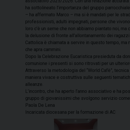
associativo 2025/2026. Con una relazione accurata ed
ha sottolineato l’importanza del gruppo parrocchiale,
– ha affermato Marco – ma si è mandati per le strad
professionisti, adulti impegnati, persone che vivo
loro c’è un seme che non abbiamo piantato noi, ma c
la delusione di fronte all’allontanamento dei ragazz
Cattolica è chiamata a servire in questo tempo, ma
che apra cammini.
Dopo la Celebrazione Eucaristica presieduta da don G
comunione i presenti si sono ritrovati per un ulterio
Attraverso la metodologia del “World Cafè”, tecnica pa
maniera vivace e costruttiva sulle seguenti tematiche:
alleanze.
L’incontro, che ha aperto l’anno associativo e ha pos
gruppo di giovanissimi che svolgono servizio come ani
Paola De Lena
Incaricata diocesana per la formazione di AC