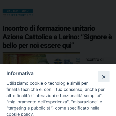
DAL TERRITORIO
27 SETTEMBRE 2025
Incontro di formazione unitario
Azione Cattolica a Larino: “Signore è
bello per noi essere qui”
Incontro di
formazione
unitario Azione
Informativa
Cattolica a
Utilizziamo cookie o tecnologie simili per
Larino: “Signore
finalità tecniche e, con il tuo consenso, anche per
è bello per noi
altre finalità ("interazioni e funzionalità semplici",
essere qui”:
"miglioramento dell'esperienza", "misurazione" e
"targeting e pubblicità") come specificato nella
cookie policy.
condividi su