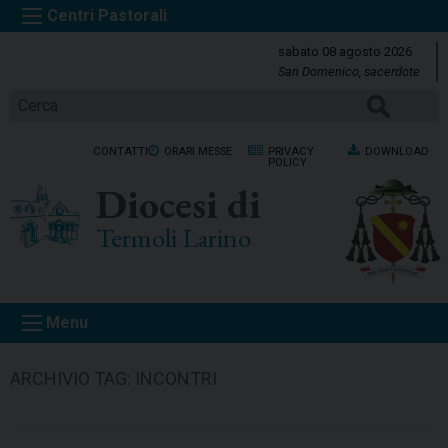
S
k
sabato 08 agosto 2026
i
San Domenico, sacerdote
p
CERCA
t
o
CONTATTI
ORARI MESSE
PRIVACY
DOWNLOAD
c
POLICY
o
Diocesi di
n
t
Termoli Larino
e
n
t
Menu
ARCHIVIO TAG:
INCONTRI