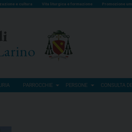
zazione e cultura
Vita liturgica e formazione
Promozione uma
di
Larino
URIA
PARROCCHIE
PERSONE
CONSULTA DEI