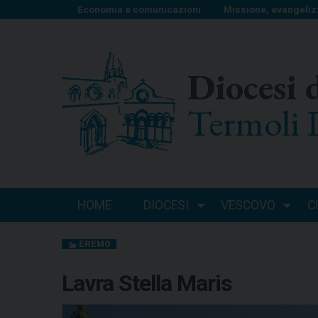
S
Economia e comunicazioni
Missione, evangeliz
k
i
p
Diocesi 
t
o
Termoli 
c
o
n
t
e
n
HOME
DIOCESI
VESCOVO
C
t
EREMO
Lavra Stella Maris