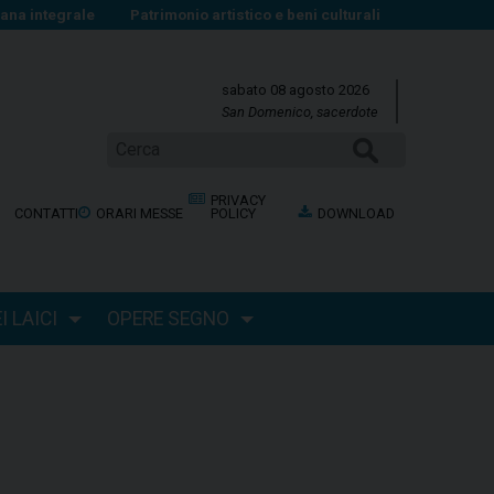
na integrale
Patrimonio artistico e beni culturali
sabato 08 agosto 2026
San Domenico, sacerdote
Cerca
PRIVACY
CONTATTI
ORARI MESSE
POLICY
DOWNLOAD
 LAICI
OPERE SEGNO