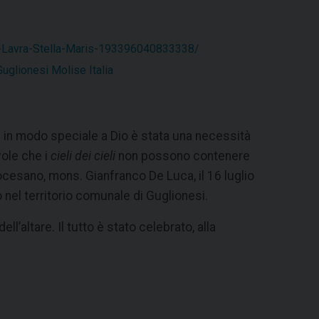
-Lavra-Stella-Maris-193396040833338/
uglionesi Molise Italia
i in modo speciale a Dio è stata una necessità
ole che i
cieli dei cieli
non possono contenere
ocesano, mons. Gianfranco De Luca, il 16 luglio
 nel territorio comunale di Guglionesi.
l’altare. Il tutto è stato celebrato, alla