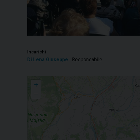
Incarichi
Di Lena Giuseppe
: Responsabile
Lavra Stella Maris
+
−