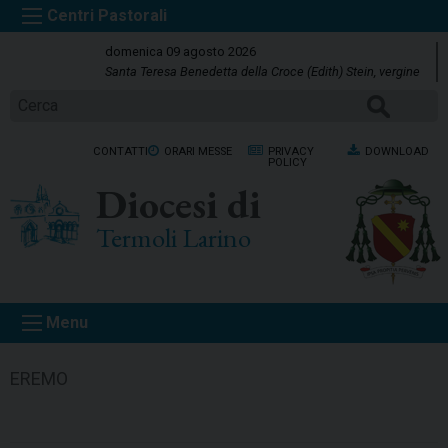
S
k
domenica 09 agosto 2026
i
Santa Teresa Benedetta della Croce (Edith) Stein, vergine
p
CERCA
t
o
CONTATTI
ORARI MESSE
PRIVACY
DOWNLOAD
c
POLICY
o
Diocesi di
n
t
Termoli Larino
e
n
t
Menu
EREMO