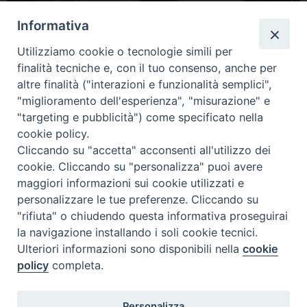
Informativa
Utilizziamo cookie o tecnologie simili per
finalità tecniche e, con il tuo consenso, anche per
altre finalità ("interazioni e funzionalità semplici",
"miglioramento dell'esperienza", "misurazione" e
"targeting e pubblicità") come specificato nella
cookie policy.
Cliccando su "accetta" acconsenti all'utilizzo dei
condividi su
cookie. Cliccando su "personalizza" puoi avere
maggiori informazioni sui cookie utilizzati e
F
P
L
X
T
W
T
E
P
personalizzare le tue preferenze. Cliccando su
a
i
i
h
h
e
m
r
"rifiuta" o chiudendo questa informativa proseguirai
c
n
n
r
a
l
a
i
la navigazione installando i soli cookie tecnici.
e
t
k
e
t
e
i
n
P
Ulteriori informazioni sono disponibili nella
cookie
o
b
e
e
a
s
g
l
t
policy
completa.
s
o
r
d
d
A
r
t
Diocesi di Termoli-Larino
o
e
I
s
p
a
Personalizza
Piazza Sant'Antonio, 6