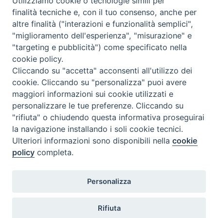
Utilizziamo cookie o tecnologie simili per
finalità tecniche e, con il tuo consenso, anche per
Leaflet
| Map data ©
OpenStreetMap
contributors
altre finalità ("interazioni e funzionalità semplici",
"miglioramento dell'esperienza", "misurazione" e
Acquaviva Collecroce Molise Italia
"targeting e pubblicità") come specificato nella
cookie policy.
condividi su
Cliccando su "accetta" acconsenti all'utilizzo dei
cookie. Cliccando su "personalizza" puoi avere
F
P
L
X
T
W
T
E
P
maggiori informazioni sui cookie utilizzati e
a
i
i
h
h
e
m
r
personalizzare le tue preferenze. Cliccando su
c
n
n
r
a
l
a
i
"rifiuta" o chiudendo questa informativa proseguirai
e
t
k
e
t
e
i
n
la navigazione installando i soli cookie tecnici.
b
e
e
a
s
g
l
t
Ulteriori informazioni sono disponibili nella
cookie
o
r
d
d
A
r
policy
completa.
o
e
I
s
p
a
Diocesi di Termoli-Larino
k
s
n
p
m
Personalizza
Piazza Sant'Antonio, 6
86039 Termoli (CB)
t
Rifiuta
Curia Vescovile