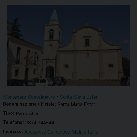
Montenero-Castelmauro
»
Santa Maria Ester
Denominazione ufficiale:
Santa Maria Ester
Tipo:
Parrocchia
Telefono:
0874 744844
Indirizzo:
Acquaviva Collecroce Molise Italia