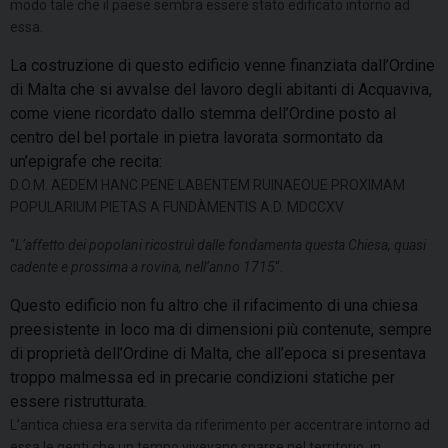
modo tale che il paese sembra essere stato edificato intorno ad
essa.
La costruzione di questo edificio venne finanziata dall’Ordine
di Malta che si avvalse del lavoro degli abitanti di Acquaviva,
come viene ricordato dallo stemma dell’Ordine posto al
centro del bel portale in pietra lavorata sormontato da
un’epigrafe che recita:
D.O.M. AEDEM HANC PENE LABENTEM RUINAEOUE PROXIMAM
POPULARIUM PIETAS A FUNDÀMENTIS A.D. MDCCXV
“
L’affetto dei popolani ricostruì dalle fondamenta questa Chiesa, quasi
cadente e prossima a rovina, nell’anno 1715
“.
Questo edificio non fu altro che il rifacimento di una chiesa
preesistente in loco ma di dimensioni più contenute, sempre
di proprietà dell’Ordine di Malta, che all’epoca si presentava
troppo malmessa ed in precarie condizioni statiche per
essere ristrutturata.
L’antica chiesa era servita da riferimento per accentrare intorno ad
essa le genti che un tempo vivevano sparse nel territorio, in