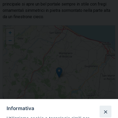
principale si apre un bel portale sempre in stile con fregi
ornamentali simmetrici in pietra sormontato nella parte alta
da un finestrone cieco.
Santa Maria Ester
+
−
Informativa