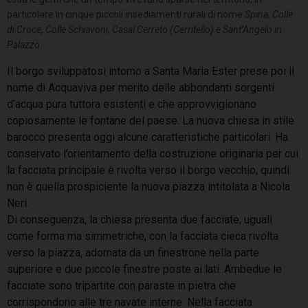
particolare in cinque piccoli insediamenti rurali di nome
Spina, Colle
di Croce, Colle Schiavoni, Casal Cerreto (Cerritello) e Sant’Angelo in
Palazzo
.
Il borgo sviluppatosi intorno a Santa Maria Ester prese poi il
nome di Acquaviva per merito delle abbondanti sorgenti
d’acqua pura tuttora esistenti e che approvvigionano
copiosamente le fontane del paese. La nuova chiesa in stile
barocco presenta oggi alcune caratteristiche particolari. Ha
conservato l’orientamento della costruzione originaria per cui
la facciata principale è rivolta verso il borgo vecchio, quindi
non è quella prospiciente la nuova piazza intitolata a Nicola
Neri.
Di conseguenza, la chiesa presenta due facciate, uguali
come forma ma simmetriche, con la facciata cieca rivolta
verso la piazza, adornata da un finestrone nella parte
superiore e due piccole finestre poste ai lati. Ambedue le
facciate sono tripartite con paraste in pietra che
corrispondono alle tre navate interne. Nella facciata