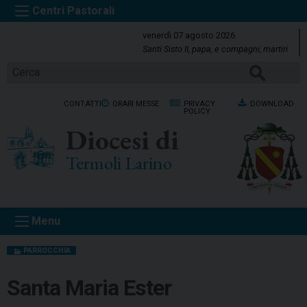
S
k
venerdì 07 agosto 2026
i
Santi Sisto II, papa, e compagni, martiri
p
Cerca
t
o
CONTATTI
ORARI MESSE
PRIVACY
DOWNLOAD
c
POLICY
o
Diocesi di
n
t
Termoli Larino
e
n
t
Menu
PARROCCHIA
Santa Maria Ester