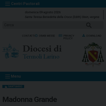
S
k
domenica 09 agosto 2026
i
Santa Teresa Benedetta della Croce (Edith) Stein, vergine
p
Cerca
t
o
CONTATTI
ORARI MESSE
PRIVACY
DOWNLOAD
c
POLICY
o
Diocesi di
n
t
Termoli Larino
e
n
t
Menu
SANTUARIO
Madonna Grande