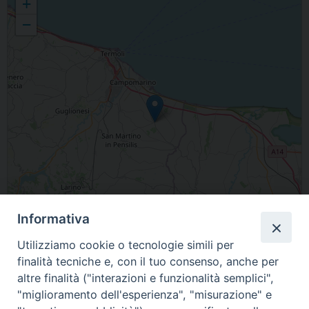
+
−
Informativa
Utilizziamo cookie o tecnologie simili per
Leaflet
| Map data ©
OpenStreetMap
contributors
finalità tecniche e, con il tuo consenso, anche per
altre finalità ("interazioni e funzionalità semplici",
Piazza Madonna Grande, 86042 Campomarino Nuova Cliternia, Molise
"miglioramento dell'esperienza", "misurazione" e
Italia