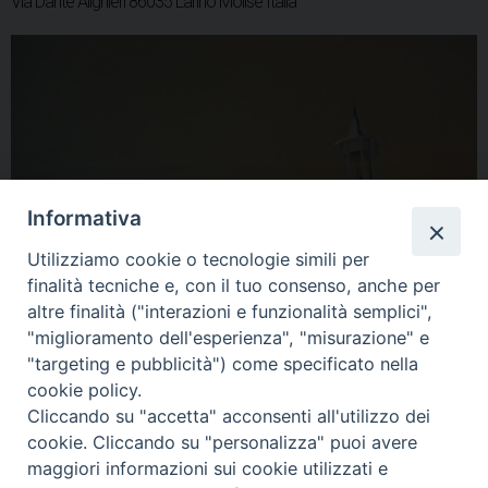
Via Dante Alighieri 86035 Larino Molise Italia
k
s
n
p
m
t
Informativa
Utilizziamo cookie o tecnologie simili per
finalità tecniche e, con il tuo consenso, anche per
altre finalità ("interazioni e funzionalità semplici",
"miglioramento dell'esperienza", "misurazione" e
"targeting e pubblicità") come specificato nella
cookie policy.
Cliccando su "accetta" acconsenti all'utilizzo dei
condividi su
cookie. Cliccando su "personalizza" puoi avere
maggiori informazioni sui cookie utilizzati e
F
P
L
X
T
W
T
E
P