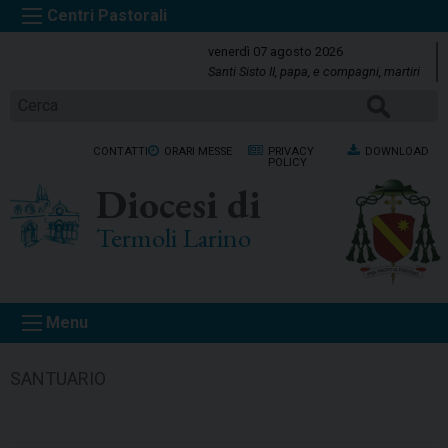
S
k
venerdì 07 agosto 2026
i
Santi Sisto II, papa, e compagni, martiri
p
CERCA
t
o
CONTATTI
ORARI MESSE
PRIVACY
DOWNLOAD
c
POLICY
o
Diocesi di
n
t
Termoli Larino
e
n
t
Menu
SANTUARIO