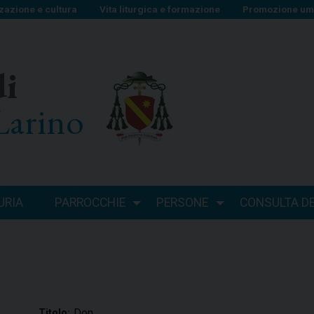
zazione e cultura
Vita liturgica e formazione
Promozione uma
di
Larino
URIA
PARROCCHIE
PERSONE
CONSULTA DEI
Don
Titolo: