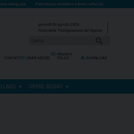
na integrale
Patrimonio artistico e beni culturali
giovedì 06 agosto 2026
Festa della Trasfigurazione del Signore
Cerca
PRIVACY
CONTATTI
ORARI MESSE
POLICY
DOWNLOAD
 LAICI
OPERE SEGNO