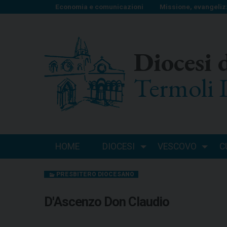
S
Economia e comunicazioni
Missione, evangeliz
k
i
p
Diocesi 
t
o
Termoli 
c
o
n
t
e
n
HOME
DIOCESI
VESCOVO
C
t
PRESBITERO DIOCESANO
D'Ascenzo Don Claudio