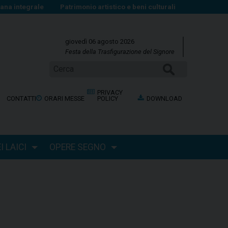
na integrale
Patrimonio artistico e beni culturali
giovedì 06 agosto 2026
Festa della Trasfigurazione del Signore
Cerca
PRIVACY
CONTATTI
ORARI MESSE
POLICY
DOWNLOAD
 LAICI
OPERE SEGNO