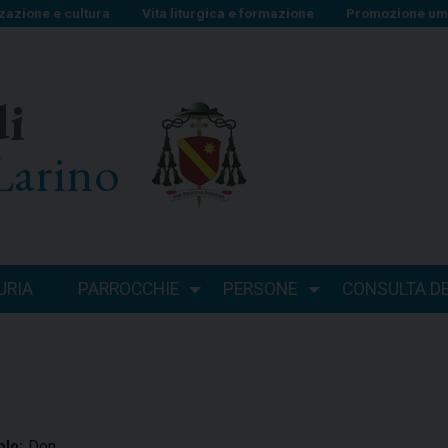
zazione e cultura
Vita liturgica e formazione
Promozione uma
di
Larino
URIA
PARROCCHIE
PERSONE
CONSULTA DEI
Don
olo: