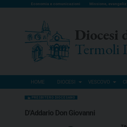
S
Economia e comunicazioni
Missione, evangeliz
k
i
p
Diocesi 
t
o
Termoli 
c
o
n
t
e
n
HOME
DIOCESI
VESCOVO
C
t
PRESBITERO DIOCESANO
D'Addario Don Giovanni
Tit