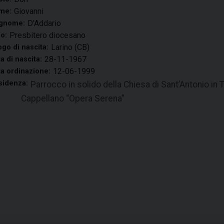
Giovanni
me:
D'Addario
gnome:
Presbitero diocesano
o:
Larino (CB)
go di nascita:
28-11-1967
a di nascita:
12-06-1999
a ordinazione:
sidenza:
Parrocco in solido della Chies
ppellano “Opera Serena”