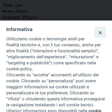
Don
Titolo:
Antonio
Nome:
D'Angelo
Cognome:
Vescovo ausiliare
Tipo:
Informativa
Castelmauro
Luogo di nascita:
02-03-1971
Data di nascita:
Utilizziamo cookie o tecnologie simili per
14-09-1996
Data ordinazione:
finalità tecniche e, con il tuo consenso, anche per
Residenza L'Aquila:
altre finalità ("interazioni e funzionalità semplici",
condividi su
"miglioramento dell'esperienza", "misurazione" e
"targeting e pubblicità") come specificato nella
F
P
L
X
T
W
T
E
P
cookie policy.
a
i
i
h
h
e
m
r
Cliccando su "accetta" acconsenti all'utilizzo dei
c
n
n
r
a
l
a
i
cookie. Cliccando su "personalizza" puoi avere
e
t
k
e
t
e
i
n
maggiori informazioni sui cookie utilizzati e
«
Colonna Don Marco
D'Addario Don Giovanni
b
e
e
a
s
g
l
t
personalizzare le tue preferenze. Cliccando su
»
o
r
d
d
A
r
"rifiuta" o chiudendo questa informativa proseguirai
la navigazione installando i soli cookie tecnici.
o
e
I
s
p
a
Ulteriori informazioni sono disponibili nella
cookie