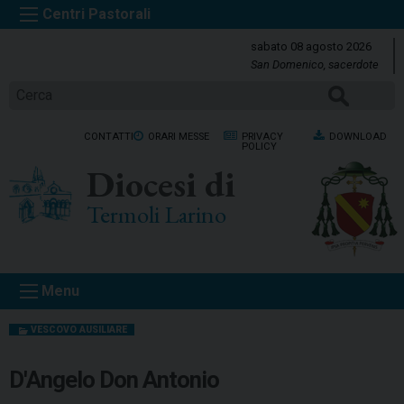
S
k
sabato 08 agosto 2026
i
San Domenico, sacerdote
p
Cerca
t
o
CONTATTI
ORARI MESSE
PRIVACY
DOWNLOAD
c
POLICY
o
Diocesi di
n
t
Termoli Larino
e
n
t
Menu
VESCOVO AUSILIARE
D'Angelo Don Antonio