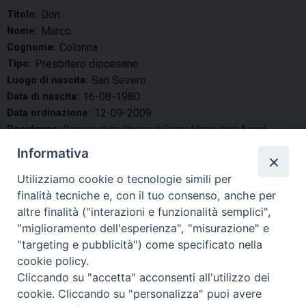
Don
Titolo:
Marco
Nome:
Colonna
Cognome:
Presbitero diocesano
Tipo:
San Severo
Luogo di nascita:
16-08-1980
Data di nascita:
12-09-2009
Data ordinazione:
Residenza:
Parroco della Chiesa di Santa Maria degli Angeli.
Vicario Episcopale Centro Pastorale per la vita
Informativa
Spirituale e Liturgica.
Cerimoniere Vescovile.
Utilizziamo cookie o tecnologie simili per
Direttore Istituto Diocesano di Musica Sacra.
finalità tecniche e, con il tuo consenso, anche per
altre finalità ("interazioni e funzionalità semplici",
condividi su
"miglioramento dell'esperienza", "misurazione" e
"targeting e pubblicità") come specificato nella
F
P
L
X
T
W
T
E
P
cookie policy.
a
i
i
h
h
e
m
r
Cliccando su "accetta" acconsenti all'utilizzo dei
c
n
n
r
a
l
a
i
cookie. Cliccando su "personalizza" puoi avere
e
t
k
e
t
e
i
n