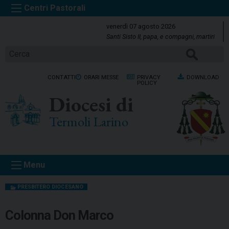
S
k
venerdì 07 agosto 2026
i
Santi Sisto II, papa, e compagni, martiri
p
Cerca
t
o
CONTATTI
ORARI MESSE
PRIVACY
DOWNLOAD
c
POLICY
o
Diocesi di
n
t
Termoli Larino
e
n
t
Menu
PRESBITERO DIOCESANO
Colonna Don Marco