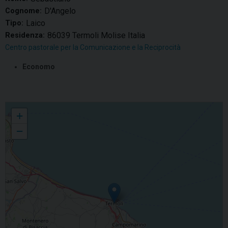
D'Angelo
Cognome:
Laico
Tipo:
86039 Termoli Molise Italia
Residenza:
Centro pastorale per la Comunicazione e la Reciprocità
Economo
Sebastiano D'Angelo
+
−