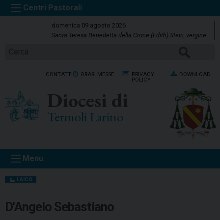
S
k
domenica 09 agosto 2026
i
Santa Teresa Benedetta della Croce (Edith) Stein, vergine
p
Cerca
t
o
CONTATTI
ORARI MESSE
PRIVACY
DOWNLOAD
c
POLICY
o
Diocesi di
n
t
Termoli Larino
e
n
t
Menu
LAICO
D'Angelo Sebastiano