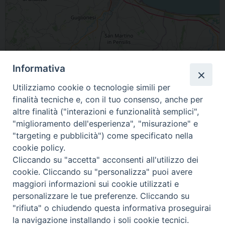
Informativa
Leaflet
| Map data ©
OpenStreetMap
contributors
Utilizziamo cookie o tecnologie simili per
86039 Termoli Molise Italia
finalità tecniche e, con il tuo consenso, anche per
altre finalità ("interazioni e funzionalità semplici",
condividi su
"miglioramento dell'esperienza", "misurazione" e
"targeting e pubblicità") come specificato nella
F
P
L
X
T
W
T
E
P
cookie policy.
a
i
i
h
h
e
m
r
Cliccando su "accetta" acconsenti all'utilizzo dei
c
n
n
r
a
l
a
i
cookie. Cliccando su "personalizza" puoi avere
e
t
k
e
t
e
i
n
maggiori informazioni sui cookie utilizzati e
«
Sabetta Antonio
Occhionero Fabrizio Michele
b
e
e
a
s
g
l
t
personalizzare le tue preferenze. Cliccando su
»
o
r
d
d
A
r
"rifiuta" o chiudendo questa informativa proseguirai
la navigazione installando i soli cookie tecnici.
o
e
I
s
p
a