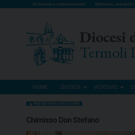
S
Economia e comunicazioni
Missione, evangeliz
k
i
p
Diocesi 
t
o
Termoli 
c
o
n
t
e
n
HOME
DIOCESI
VESCOVO
C
t
PRESBITERO DIOCESANO
Chimisso Don Stefano