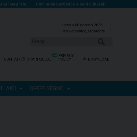
na integrale
Patrimonio artistico e beni culturali
sabato 08 agosto 2026
San Domenico, sacerdote
Cerca
PRIVACY
CONTATTI
ORARI MESSE
POLICY
DOWNLOAD
 LAICI
OPERE SEGNO