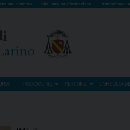
zazione e cultura
Vita liturgica e formazione
Promozione uma
di
Larino
URIA
PARROCCHIE
PERSONE
CONSULTA DEI
Don
Titolo: