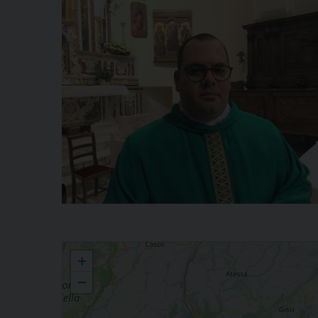
Stefano Chimisso
+
−