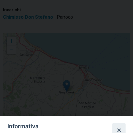
Incarichi
Chimisso Don Stefano
: Parroco
Santa Maria Maggiore
+
−
Informativa