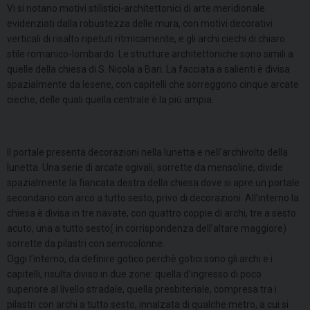
Vi si notano motivi stilistici-architettonici di arte meridionale
evidenziati dalla robustezza delle mura, con motivi decorativi
verticali di risalto ripetuti ritmicamente, e gli archi ciechi di chiaro
stile romanico-lombardo. Le strutture architettoniche sono simili a
quelle della chiesa di S. Nicola a Bari. La facciata a salienti è divisa
spazialmente da lesene, con capitelli che sorreggono cinque arcate
cieche, delle quali quella centrale è la più ampia.
Il portale presenta decorazioni nella lunetta e nell’archivolto della
lunetta. Una serie di arcate ogivali, sorrette da mensoline, divide
spazialmente la fiancata destra della chiesa dove si apre un portale
secondario con arco a tutto sesto, privo di decorazioni. All’interno la
chiesa è divisa in tre navate, con quattro coppie di archi, tre a sesto
acuto, una a tutto sesto( in corrispondenza dell’altare maggiore)
sorrette da pilastri con semicolonne.
Oggi l’interno, da definire gotico perchè gotici sono gli archi e i
capitelli, risulta diviso in due zone: quella d’ingresso di poco
superiore al livello stradale, quella presbiteriale, compresa tra i
pilastri con archi a tutto sesto, innalzata di qualche metro, a cui si