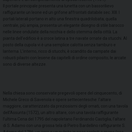
Il portale principale presenta una lunetta con un bassorilievo
raffigurante un leone ed un grifone affrontati databile sec. XIII. I
portali laterali portano in alto una finestra quadrilobata; quella
centrale, più ampia, presenta un elegante disegno di stile barocco
nelle linee ondulate della nicchia e dello stemma della città. La
pianta dell’edificio è a croce latina a tre navate ornate da stucchi. Al
posto della cupola vi è una semplice calotta senza tamburo e
lanterna. L’interno, ricco di stucchi, è scandito da campate dai
robusti pilastri con lesene da capitelli di ordine composito; le arcate
sono di diverse altezze.
Nella chiesa sono conservate pregevoli opere del cinquecento, di
Michele Greco di Savenola e opere settecentesche: l’altare
maggiore, caratterizzato da preziosismi degli ornati, con una tavola
dell’Assunta (1572), un altro altare, con una tavola raffigurante
l’ultima Cena del 1795 del napoletano Ferdinando Castiglia, l’altare
di S. Adamo con una grossa tela di Pietro Bardellino raffigurante S.