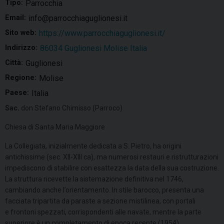
Tipo:
Parrocchia
Email:
info@parrocchiaguglionesi.it
Sito web:
https://www.parrocchiaguglionesi.it/
Indirizzo:
86034 Guglionesi Molise Italia
Città:
Guglionesi
Regione:
Molise
Paese:
Italia
Sac.
don Stefano Chimisso (Parroco)
Chiesa di Santa Maria Maggiore
La Collegiata, inizialmente dedicata a S. Pietro, ha origini
antichissime (sec. XII-XIII ca), ma numerosi restauri e ristrutturazioni
impediscono di stabilire con esattezza la data della sua costruzione.
La struttura ricevette la sistemazione definitiva nel 1746,
cambiando anche l’orientamento. In stile barocco, presenta una
facciata tripartita da paraste a sezione mistilinea, con portali
e frontoni spezzati, corrispondenti alle navate, mentre la parte
superiore è un completamento di epoca recente (1954).