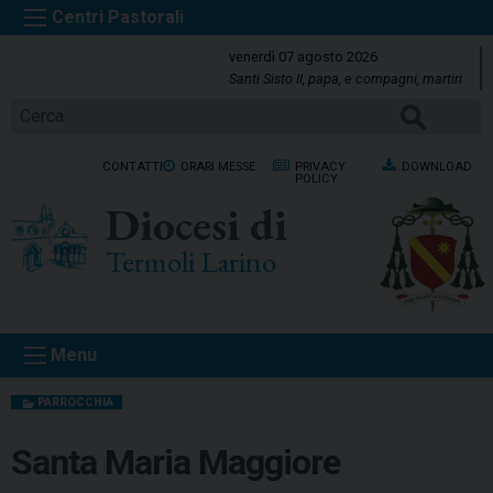
S
k
venerdì 07 agosto 2026
i
Santi Sisto II, papa, e compagni, martiri
p
Cerca
t
o
CONTATTI
ORARI MESSE
PRIVACY
DOWNLOAD
c
POLICY
o
Diocesi di
n
t
Termoli Larino
e
n
t
Menu
PARROCCHIA
Santa Maria Maggiore