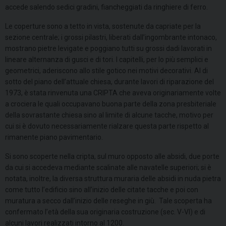
accede salendo sedici gradini, fiancheggiati da ringhiere di ferro.
Le coperture sono a tetto in vista, sostenute da capriate per la
sezione centrale; i grossi pilastri, liberati dall’ingombrante intonaco,
mostrano pietre levigate e poggiano tutti su grossi dadi lavorati in
lineare alternanza di gusci e di tori. I capitelli, per lo più semplici e
geometrici, aderiscono allo stile gotico nei motivi decorativi. Al di
sotto del piano dell’attuale chiesa, durante lavori di riparazione del
1973, è stata rinvenuta una CRIPTA che aveva originariamente volte
a crociera le quali occupavano buona parte della zona presbiteriale
della sovrastante chiesa sino al limite di alcune tacche, motivo per
cui si è dovuto necessariamente rialzare questa parte rispetto al
rimanente piano pavimentario.
Si sono scoperte nella cripta, sul muro opposto alle absidi, due porte
da cui si accedeva mediante scalinate alle navatelle superiori; si è
notata, inoltre, la diversa struttura muraria delle absidi in nuda pietra
come tutto l’edificio sino all’inizio delle citate tacche e poi con
muratura a secco dall’inizio delle reseghe in giù. Tale scoperta ha
confermato l’età della sua originaria costruzione (sec. V-VI) e di
alcuni lavori realizzati intorno al 1200.