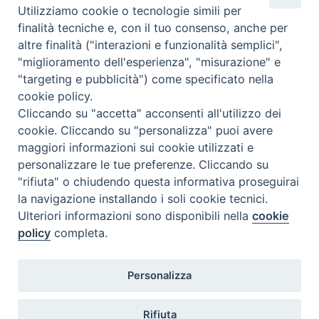
Utilizziamo cookie o tecnologie simili per
finalità tecniche e, con il tuo consenso, anche per
Leaflet
| Map data ©
OpenStreetMap
contributors
altre finalità ("interazioni e funzionalità semplici",
"miglioramento dell'esperienza", "misurazione" e
86034 Guglionesi Molise Italia
"targeting e pubblicità") come specificato nella
cookie policy.
condividi su
Cliccando su "accetta" acconsenti all'utilizzo dei
cookie. Cliccando su "personalizza" puoi avere
F
P
L
X
T
W
T
E
P
maggiori informazioni sui cookie utilizzati e
a
i
i
h
h
e
m
r
personalizzare le tue preferenze. Cliccando su
c
n
n
r
a
l
a
i
"rifiuta" o chiudendo questa informativa proseguirai
e
t
k
e
t
e
i
n
la navigazione installando i soli cookie tecnici.
b
e
e
a
s
g
l
t
Ulteriori informazioni sono disponibili nella
cookie
o
r
d
d
A
r
policy
completa.
o
e
I
s
p
a
Diocesi di Termoli-Larino
k
s
n
p
m
Personalizza
Piazza Sant'Antonio, 6
86039 Termoli (CB)
t
Rifiuta