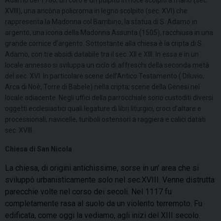
Adamo del 1786, un coro e un pulpito in noce scolpiti a mano (sec.
XVIII), una ancòna policroma in legno scolpito (sec. XVI) che
rappresenta la Madonna col Bambino, la statua di S. Adamo in
argento, una icona della Madonna Assunta (1505), racchiusa in una
grande cornice d’argento. Sottostante alla chiesa è la cripta di S.
Adamo, con tre absidi databile tra il sec. XII e XIII. In essa e in un
locale annesso si sviluppa un ciclo di affreschi della seconda metà
del sec. XVI. In particolare scene dell’Antico Testamento ( Diluvio,
Arca di Noè, Torre di Babele) nella cripta; scene della Genesi nel
locale adiacente. Negli uffici della parrocchiale sono custoditi diversi
oggetti ecclesiastici quali legature di libri liturgici, croci d’altare e
processionali, navicelle, turiboli ostensori a raggiera e calici datati
sec. XVIII.
Chiesa di San Nicola
La chiesa, di origini antichissime, sorse in un’ area che si
sviluppò urbanisticamente solo nel sec.XVIII. Venne distrutta
parecchie volte nel corso dei secoli. Nel 1117 fu
completamente rasa al suolo da un violento terremoto. Fu
edificata, come oggi la vediamo, agli inizi del XIII secolo.