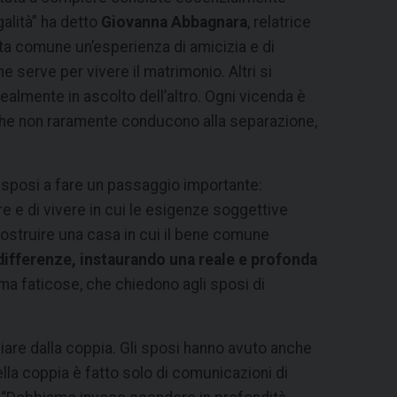
galità” ha detto
Giovanna Abbagnara
, relatrice
vita comune un’esperienza di amicizia e di
e serve per vivere il matrimonio. Altri si
almente in ascolto dell’altro. Ogni vicenda è
, che non raramente conducono alla separazione,
i sposi a fare un passaggio importante:
e e di vivere in cui le esigenze soggettive
 costruire una casa in cui il bene comune
differenze, instaurando una reale e profonda
a faticose, che chiedono agli sposi di
ciare dalla coppia. Gli sposi hanno avuto anche
nella coppia è fatto solo di comunicazioni di