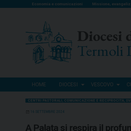
S
Economia e comunicazioni
Missione, evangeliz
k
i
p
Diocesi 
t
o
Termoli 
c
o
n
t
e
n
HOME
DIOCESI
VESCOVO
C
t
CENTRI PASTORALI
,
COMUNICAZIONE E RECIPROCITÀ
,
SV
16 SETTEMBRE 2024
A Palata si respira il prof