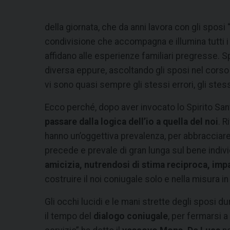
della giornata, che da anni lavora con gli sposi
condivisione che accompagna e illumina tutti i g
affidano alle esperienze familiari pregresse. 
diversa eppure, ascoltando gli sposi nel corso 
vi sono quasi sempre gli stessi errori, gli stes
Ecco perché, dopo aver invocato lo Spirito Sant
passare dalla logica dell’io a quella del noi
. R
hanno un’oggettiva prevalenza, per abbracciare 
precede e prevale di gran lunga sul bene indi
amicizia, nutrendosi di stima reciproca, imp
costruire il noi coniugale solo e nella misura 
Gli occhi lucidi e le mani strette degli sposi 
il tempo del
dialogo coniugale
, per fermarsi a