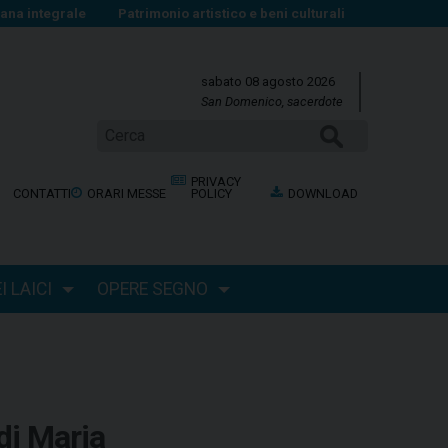
na integrale
Patrimonio artistico e beni culturali
sabato 08 agosto 2026
San Domenico, sacerdote
Cerca
PRIVACY
CONTATTI
ORARI MESSE
POLICY
DOWNLOAD
 LAICI
OPERE SEGNO
 di Maria