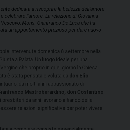
te dedicata a riscoprire la bellezza dell’amore
 e celebrare l’amore. La relazione di Giovanna
dal Vescovo, Mons. Gianfranco De Luca che ha
iornata un appuntamento prezioso per dare nuovo
oppie intervenute domenica 8 settembre nella
iusta a Palata. Un luogo ideale per una
la Vergine che proprio in quel giorno la Chiesa
rnata è stata pensata e voluta da
don Elio
antuario, da molti anni appassionato di
ianfranco Mastroberardino, don Costantino
ti presbiteri da anni lavorano a fianco delle
ssere relazioni significative per poter vivere
nvitata a compiere consiste essenzialmente