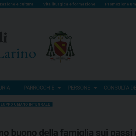
zazione e cultura
Vita liturgica e formazione
Promozione uma
di
Larino
URIA
PARROCCHIE
PERSONE
CONSULTA DEI
ILUPPO UMANO INTEGRALE
umo buono della famiglia sui passi