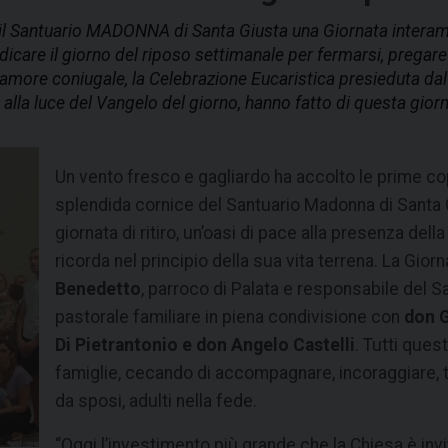
l Santuario MADONNA di Santa Giusta una Giornata interamen
dicare il giorno del riposo settimanale per fermarsi, pregare
ell’amore coniugale, la Celebrazione Eucaristica presieduta 
i alla luce del Vangelo del giorno, hanno fatto di questa g
Un vento fresco e gagliardo ha accolto le prime c
splendida cornice del Santuario Madonna di Santa G
giornata di ritiro, un’oasi di pace alla presenza del
ricorda nel principio della sua vita terrena. La Gio
Benedetto
, parroco di Palata e responsabile del S
pastorale familiare in piena condivisione con
don G
Di Pietrantonio e don Angelo Castelli
. Tutti ques
famiglie, cecando di accompagnare, incoraggiare, te
da sposi, adulti nella fede.
“Oggi l’investimento più grande che la Chiesa è i