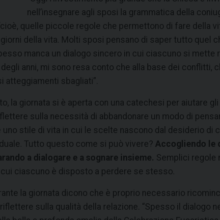
nell’insegnare agli sposi la grammatica della coniu
 “cioè, quelle piccole regole che permettono di fare della 
iorni della vita. Molti sposi pensano di saper tutto quel ch
Spesso manca un dialogo sincero in cui ciascuno si mette re
degli anni, mi sono resa conto che alla base dei conflitti
si atteggiamenti sbagliati”.
o, la giornata si è aperta con una catechesi per aiutare gl
iflettere sulla necessità di abbandonare un modo di pensar
uno stile di vita in cui le scelte nascono dal desiderio di
viduale. Tutto questo come si può vivere?
Accogliendo le 
arando a dialogare e a sognare insieme.
Semplici regole m
in cui ciascuno è disposto a perdere se stesso.
durante la giornata dicono che è proprio necessario ricomin
 riflettere sulla qualità della relazione. “Spesso il dialogo 