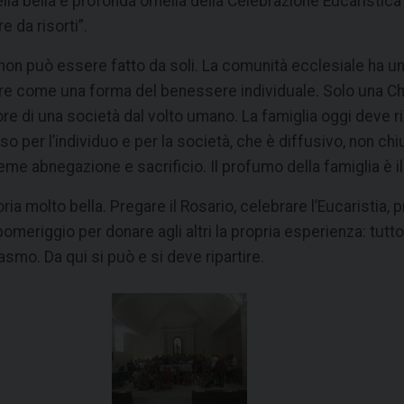
ella bella e profonda omelia della Celebrazione Eucaristic
e da risorti”.
 può essere fatto da soli. La comunità ecclesiale ha una 
ore come una forma del benessere individuale. Solo una C
 cuore di una società dal volto umano. La famiglia oggi deve
so per l’individuo e per la società, che è diffusivo, non chi
eme abnegazione e sacrificio. Il profumo della famiglia è il
ia molto bella. Pregare il Rosario, celebrare l’Eucaristia,
omeriggio per donare agli altri la propria esperienza: tutto
asmo. Da qui si può e si deve ripartire.