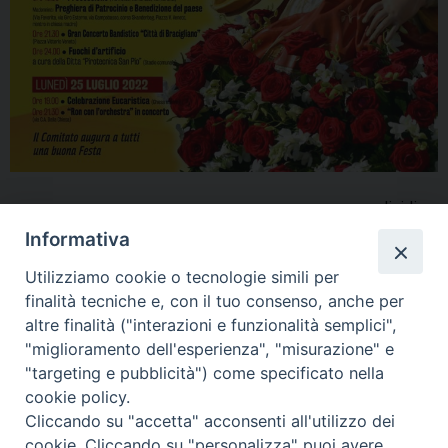
condividi su
Informativa
F
P
L
X
T
W
T
E
P
Utilizziamo cookie o tecnologie simili per
a
i
i
h
h
e
m
r
finalità tecniche e, con il tuo consenso, anche per
c
n
n
r
a
l
a
i
Campomarino
,
Santa Cristina
altre finalità ("interazioni e funzionalità semplici",
e
t
k
e
t
e
i
n
"miglioramento dell'esperienza", "misurazione" e
b
e
e
a
s
g
l
t
"targeting e pubblicità") come specificato nella
o
r
d
d
A
r
cookie policy.
«
Uno sguardo sul mondo con
Squarci di memoria, gente di
o
e
I
s
p
a
Cliccando su "accetta" acconsenti all'utilizzo dei
il consigliere Giuseppe
fede e vita: mostra fotografica
cookie. Cliccando su "personalizza" puoi avere
k
s
n
p
m