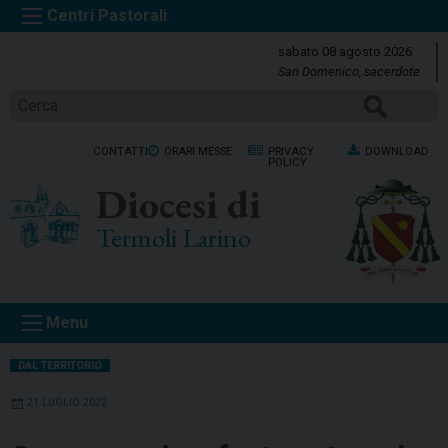
S
k
sabato 08 agosto 2026
i
San Domenico, sacerdote
p
Cerca
t
o
CONTATTI
ORARI MESSE
PRIVACY
DOWNLOAD
c
POLICY
o
Diocesi di
n
t
Termoli Larino
e
n
t
Menu
DAL TERRITORIO
21 LUGLIO 2022