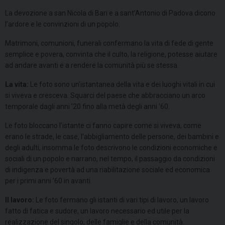
La devozione a san Nicola di Bari e a sant’Antonio di Padova dicono
l’ardore e le convinzioni di un popolo.
Matrimoni, comunioni, funerali confermano la vita di fede di gente
semplice e povera, convinta che il culto, la religione, potesse aiutare
ad andare avanti e a rendere la comunità più se stessa.
La vita:
Le foto sono un’istantanea della vita e dei luoghi vitali in cui
si viveva e cresceva. Squarci del paese che abbracciano un arco
temporale dagli anni ’20 fino alla metà degli anni ’60.
Le foto bloccano l’istante ci fanno capire come si viveva, come
erano le strade, le case, l’abbigliamento delle persone, dei bambini e
degli adulti, insomma le foto descrivono le condizioni economiche e
sociali di un popolo e narrano, nel tempo, il passaggio da condizioni
di indigenza e povertà ad una riabilitazione sociale ed economica
per i primi anni ’60 in avanti.
Il lavoro:
Le foto fermano gli istanti di vari tipi di lavoro, un lavoro
fatto di fatica e sudore, un lavoro necessario ed utile per la
realizzazione del singolo, delle famiglie e della comunità.