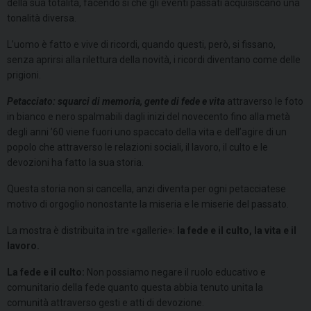
della sua totalità, facendo sì che gli eventi passati acquisiscano una
tonalità diversa.
L’uomo è fatto e vive di ricordi, quando questi, però, si fissano,
senza aprirsi alla rilettura della novità, i ricordi diventano come delle
prigioni.
Petacciato: squarci di memoria, gente di fede e vita
attraverso le foto
in bianco e nero spalmabili dagli inizi del novecento fino alla metà
degli anni ’60 viene fuori uno spaccato della vita e dell’agire di un
popolo che attraverso le relazioni sociali, il lavoro, il culto e le
devozioni ha fatto la sua storia.
Questa storia non si cancella, anzi diventa per ogni petacciatese
motivo di orgoglio nonostante la miseria e le miserie del passato.
La mostra è distribuita in tre «gallerie»:
la fede e il culto, la vita e il
lavoro.
La fede e il culto:
Non possiamo negare il ruolo educativo e
comunitario della fede quanto questa abbia tenuto unita la
comunità attraverso gesti e atti di devozione.