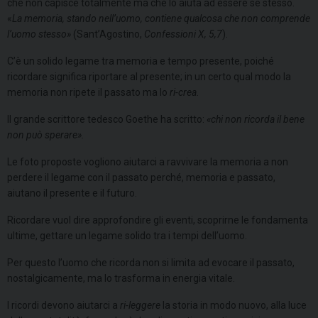
che non capisce totalmente ma che lo aiuta ad essere se stesso.
«
La memoria, stando nell’uomo, contiene qualcosa che non comprende
l’uomo stesso»
(Sant’Agostino,
Confessioni
X, 5,7
).
C’è un solido legame tra memoria e tempo presente, poiché
ricordare significa riportare al presente; in un certo qual modo la
memoria non ripete il passato ma lo
ri-crea.
Il grande scrittore tedesco Goethe ha scritto:
«chi non ricorda il bene
non può sperare».
Le foto proposte vogliono aiutarci a ravvivare la memoria a non
perdere il legame con il passato perché, memoria e passato,
aiutano il presente e il futuro.
Ricordare vuol dire approfondire gli eventi, scoprirne le fondamenta
ultime, gettare un legame solido tra i tempi dell’uomo.
Per questo l’uomo che ricorda non si limita ad evocare il passato,
nostalgicamente, ma lo trasforma in energia vitale.
I ricordi devono aiutarci a
ri-leggere
la storia in modo nuovo, alla luce