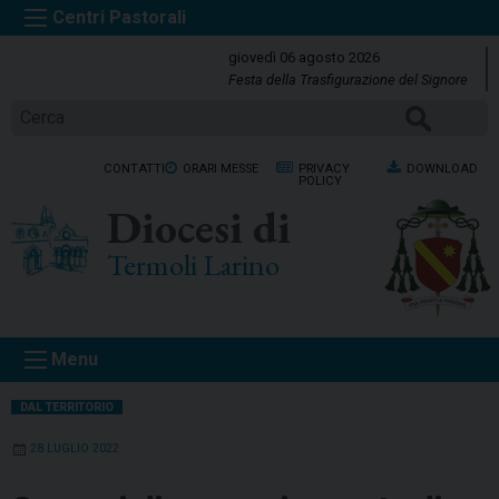
S
k
giovedì 06 agosto 2026
i
Festa della Trasfigurazione del Signore
p
Cerca
t
o
CONTATTI
ORARI MESSE
PRIVACY
DOWNLOAD
c
POLICY
o
Diocesi di
n
t
Termoli Larino
e
n
t
Menu
DAL TERRITORIO
28 LUGLIO 2022