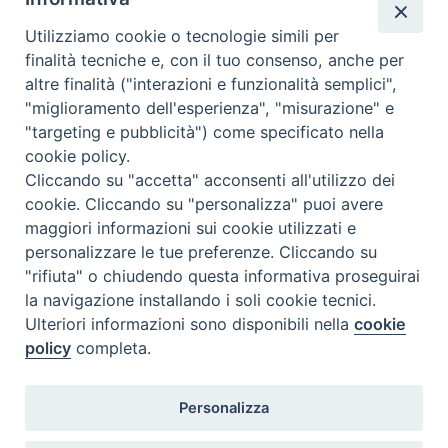
condividi su
Utilizziamo cookie o tecnologie simili per
F
P
L
X
T
W
T
E
P
finalità tecniche e, con il tuo consenso, anche per
altre finalità ("interazioni e funzionalità semplici",
a
i
i
h
h
e
m
r
"miglioramento dell'esperienza", "misurazione" e
c
n
n
r
a
l
a
i
Petacciato
"targeting e pubblicità") come specificato nella
e
t
k
e
t
e
i
n
cookie policy.
b
e
e
a
s
g
l
t
Cliccando su "accetta" acconsenti all'utilizzo dei
o
r
d
d
A
r
cookie. Cliccando su "personalizza" puoi avere
«
Campomarino, festa
Bonefro accoglie la reliquia di
o
e
I
s
p
a
maggiori informazioni sui cookie utilizzati e
patronale di Santa Cristina: il
Santa Rita da Cascia dal 3 all’8
personalizzare le tue preferenze. Cliccando su
k
s
n
p
m
programma
agosto 2022
»
"rifiuta" o chiudendo questa informativa proseguirai
t
la navigazione installando i soli cookie tecnici.
Ulteriori informazioni sono disponibili nella
cookie
policy
completa.
Diocesi di Termoli-Larino
Personalizza
Piazza Sant'Antonio, 6
86039 Termoli (CB)