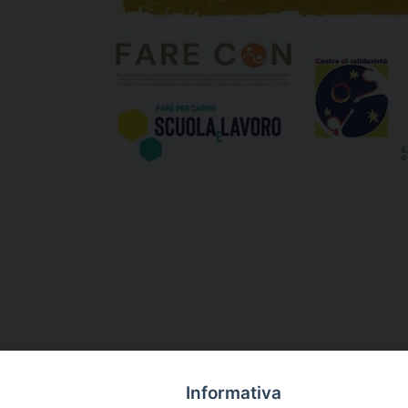
Informativa
«
Messaggio di cordoglio per la morte di don Matt