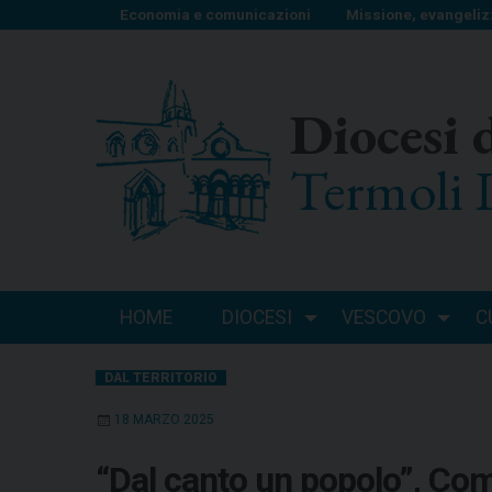
S
Economia e comunicazioni
Missione, evangeliz
k
i
p
Diocesi 
t
o
Termoli 
c
o
n
t
e
n
HOME
DIOCESI
VESCOVO
C
t
DAL TERRITORIO
18 MARZO 2025
“Dal canto un popolo”, Com