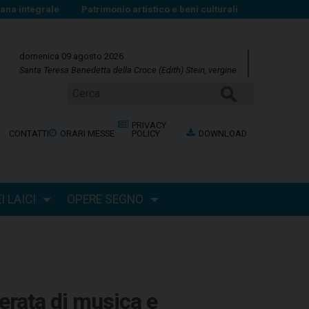
na integrale
Patrimonio artistico e beni culturali
domenica 09 agosto 2026
Santa Teresa Benedetta della Croce (Edith) Stein, vergine
Cerca
PRIVACY
CONTATTI
ORARI MESSE
POLICY
DOWNLOAD
 LAICI
OPERE SEGNO
erata di musica e