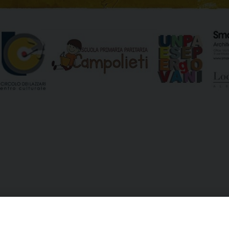
eo Moccia
Vox Clara: corso di cant