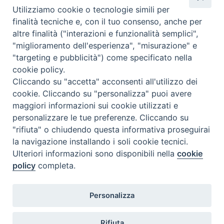
Utilizziamo cookie o tecnologie simili per
c
n
n
r
a
l
a
i
finalità tecniche e, con il tuo consenso, anche per
Brochure II edizione Corso canto gregoriano Termoli
e
t
k
e
t
e
i
n
altre finalità ("interazioni e funzionalità semplici",
b
e
e
a
s
g
l
t
"miglioramento dell'esperienza", "misurazione" e
o
r
d
d
A
r
"targeting e pubblicità") come specificato nella
o
e
I
s
p
a
cookie policy.
Cliccando su "accetta" acconsenti all'utilizzo dei
k
s
n
p
m
«
“Dal canto un popolo”,
Giubileo regionale Forze
cookie. Cliccando su "personalizza" puoi avere
t
Comunione e Liberazione
Armate, di Polizia e Sicurezza:
maggiori informazioni sui cookie utilizzati e
organizza serata di musica e
7 aprile 2025 – info per
personalizzare le tue preferenze. Cliccando su
tradizione a Termoli
partecipare
»
"rifiuta" o chiudendo questa informativa proseguirai
la navigazione installando i soli cookie tecnici.
Ulteriori informazioni sono disponibili nella
cookie
policy
completa.
Diocesi di Termoli-Larino
Personalizza
Piazza Sant'Antonio, 6
86039 Termoli (CB)
Rifiuta