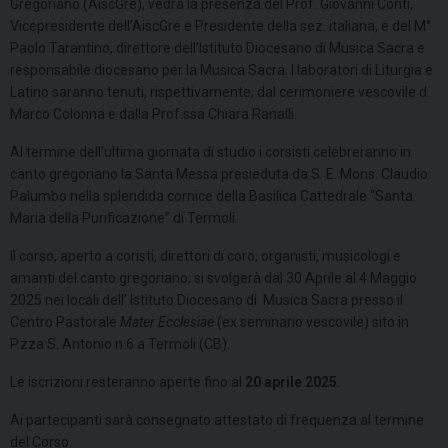
Gregoriano (AiscGre), vedrà la presenza del Prof. Giovanni Conti,
Vicepresidente dell’AiscGre e Presidente della sez. italiana, e del M°
Paolo Tarantino, direttore dell’Istituto Diocesano di Musica Sacra e
responsabile diocesano per la Musica Sacra. I laboratori di Liturgia e
Latino saranno tenuti, rispettivamente, dal cerimoniere vescovile d.
Marco Colonna e dalla Prof.ssa Chiara Ranalli.
Al termine dell’ultima giornata di studio i corsisti celebreranno in
canto gregoriano la Santa Messa presieduta da S. E. Mons. Claudio
Palumbo nella splendida cornice della Basilica Cattedrale “Santa
Maria della Purificazione” di Termoli.
Il corso, aperto a coristi, direttori di coro, organisti, musicologi e
amanti del canto gregoriano, si svolgerà dal 30 Aprile al 4 Maggio
2025 nei locali dell’ Istituto Diocesano di Musica Sacra presso il
Centro Pastorale
Mater Ecclesiae
(ex seminario vescovile) sito in
P.zza S. Antonio n.6 a Termoli (CB).
Le iscrizioni resteranno aperte fino al
20 aprile 2025
.
Ai partecipanti sarà consegnato attestato di frequenza al termine
del Corso.