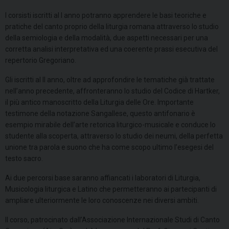
I corsisti iscritti al I anno potranno apprendere le basi teoriche e
pratiche del canto proprio della liturgia romana attraverso lo studio
della semiologia e della modalità, due aspetti necessari per una
corretta analisi interpretativa ed una coerente prassi esecutiva del
repertorio Gregoriano.
Gli iscritti al II anno, oltre ad approfondire le tematiche già trattate
nell’anno precedente, affronteranno lo studio del Codice di Hartker,
il più antico manoscritto della Liturgia delle Ore. Importante
testimone della notazione Sangallese, questo antifonario è
esempio mirabile dell’arte retorica liturgico-musicale e conduce lo
studente alla scoperta, attraverso lo studio dei neumi, della perfetta
unione tra parola e suono che ha come scopo ultimo l’esegesi del
testo sacro.
Ai due percorsi base saranno affiancati i laboratori di Liturgia,
Musicologia liturgica e Latino che permetteranno ai partecipanti di
ampliare ulteriormente le loro conoscenze nei diversi ambiti.
Il corso, patrocinato dall’Associazione Internazionale Studi di Canto