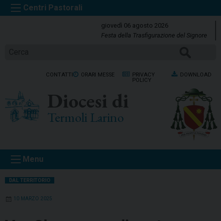
S
k
giovedì 06 agosto 2026
i
Festa della Trasfigurazione del Signore
p
Cerca
t
o
CONTATTI
ORARI MESSE
PRIVACY
DOWNLOAD
c
POLICY
o
Diocesi di
n
t
Termoli Larino
e
n
t
Menu
DAL TERRITORIO
10 MARZO 2025