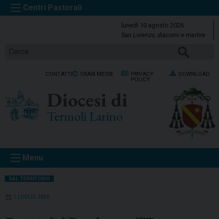
S
k
lunedì 10 agosto 2026
i
San Lorenzo, diacono e martire
p
Cerca
t
o
CONTATTI
ORARI MESSE
PRIVACY
DOWNLOAD
c
POLICY
o
Diocesi di
n
t
Termoli Larino
e
n
t
Menu
DAL TERRITORIO
1 LUGLIO 2026