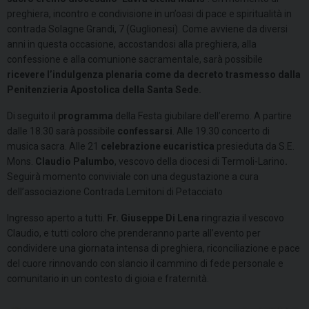
preghiera, incontro e condivisione in un’oasi di pace e spiritualità in
contrada Solagne Grandi, 7 (Guglionesi). Come avviene da diversi
anni in questa occasione, accostandosi alla preghiera, alla
confessione e alla comunione sacramentale, sarà possibile
ricevere l’indulgenza plenaria come da decreto trasmesso dalla
Penitenzieria Apostolica della Santa Sede.
Di seguito il
programma
della Festa giubilare dell’eremo. A partire
dalle 18.30 sarà possibile
confessarsi
. Alle 19.30 concerto di
musica sacra. Alle 21
celebrazione eucaristica
presieduta da S.E.
Mons.
Claudio Palumbo
, vescovo della diocesi di Termoli-Larino
.
Seguirà momento conviviale con una degustazione a cura
dell’associazione Contrada Lemitoni di Petacciato
Ingresso aperto a tutti.
Fr. Giuseppe Di Lena
ringrazia il vescovo
Claudio, e tutti coloro che prenderanno parte all’evento per
condividere una giornata intensa di preghiera, riconciliazione e pace
del cuore rinnovando con slancio il cammino di fede personale e
comunitario in un contesto di gioia e fraternità.