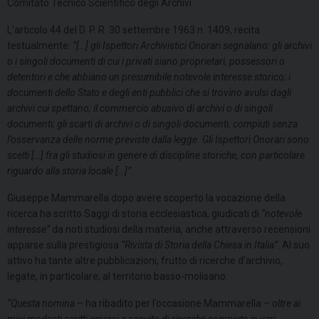
Comitato Tecnico Scientifico degli Archivi.
L’articolo 44 del D. P. R. 30 settembre 1963 n. 1409, recita
testualmente:
“[…] gli Ispettori Archivistici Onorari segnalano:
gli archivi
o i singoli documenti di cui i privati siano proprietari, possessori o
detentori e che abbiano un presumibile notevole interesse storico;
i
documenti dello Stato e degli enti pubblici che si trovino avulsi dagli
archivi cui spettano;
il commercio abusivo di archivi o di singoli
documenti;
gli scarti di archivi o di singoli documenti, compiuti senza
l’osservanza delle norme previste dalla legge. Gli Ispettori Onorari sono
scelti […] fra gli studiosi in genere di discipline storiche, con particolare
riguardo alla storia locale […]”
.
Giuseppe Mammarella dopo avere scoperto la vocazione della
ricerca ha scritto Saggi di storia ecclesiastica, giudicati di
“notevole
interesse”
da noti studiosi della materia, anche attraverso recensioni
apparse sulla prestigiosa
“Rivista di Storia della Chiesa in Italia”
. Al suo
attivo ha tante altre pubblicazioni, frutto di ricerche d’archivio,
legate, in particolare, al territorio basso-molisano.
“Questa nomina
– ha ribadito per l’occasione Mammarella –
oltre ai
miei modesti scritti emersi a seguito di ricerche compiute in vari