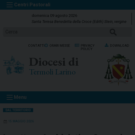
S
k
domenica 09 agosto 2026
i
Santa Teresa Benedetta della Croce (Edith) Stein, vergine
p
Cerca
t
o
CONTATTI
ORARI MESSE
PRIVACY
DOWNLOAD
c
POLICY
o
Diocesi di
n
t
Termoli Larino
e
n
t
Menu
DAL TERRITORIO
15 MAGGIO 2026