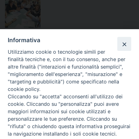
condividi su
Informativa
F
P
L
X
T
W
T
E
P
Utilizziamo cookie o tecnologie simili per
finalità tecniche e, con il tuo consenso, anche per
a
i
i
h
h
e
m
r
altre finalità ("interazioni e funzionalità semplici",
c
n
n
r
a
l
a
i
Caritas
,
volontari
,
volontariato
"miglioramento dell'esperienza", "misurazione" e
e
t
k
e
t
e
i
n
"targeting e pubblicità") come specificato nella
b
e
e
a
s
g
l
t
cookie policy.
o
r
d
d
A
r
Cliccando su "accetta" acconsenti all'utilizzo dei
«
L’abituale dimora della
Solennità del Corpus Domini,
o
e
I
s
p
a
cookie. Cliccando su "personalizza" puoi avere
statua del primo Martire
messa e processione a
maggiori informazioni sui cookie utilizzati e
k
s
n
p
m
Larinese Primiano: doverosa
Termoli presiedute dal
personalizzare le tue preferenze. Cliccando su
t
precisazione
vescovo Claudio Palumbo
»
"rifiuta" o chiudendo questa informativa proseguirai
la navigazione installando i soli cookie tecnici.