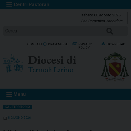
S
k
sabato 08 agosto 2026
i
San Domenico, sacerdote
p
Cerca
t
o
CONTATTI
ORARI MESSE
PRIVACY
DOWNLOAD
c
POLICY
o
Diocesi di
n
t
Termoli Larino
e
n
t
Menu
DAL TERRITORIO
8 GIUGNO 2026