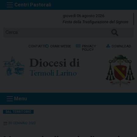
S
k
giovedì 06 agosto 2026
i
Festa della Trasfigurazione del Signore
p
Cerca
t
o
CONTATTI
ORARI MESSE
PRIVACY
DOWNLOAD
c
POLICY
o
Diocesi di
n
t
Termoli Larino
e
n
t
Menu
DAL TERRITORIO
30 GENNAIO 2023