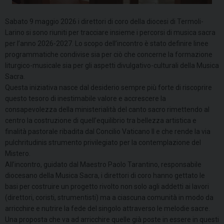
Sabato 9 maggio 2026 i direttori di coro della diocesi di Termoli-
Larino si sono riuniti per tracciare insieme i percorsi di musica sacra
per l’anno 2026-2027. Lo scopo dell’incontro è stato definire linee
programmatiche condivise sia per ciò che concerne la formazione
liturgico-musicale sia per gli aspetti divulgativo-culturali della Musica
Sacra.
Questa iniziativa nasce dal desiderio sempre più forte di riscoprire
questo tesoro di inestimabile valore e accrescere la
consapevolezza della ministerialità del canto sacro rimettendo al
centro la costruzione di quell’equilibrio tra bellezza artistica e
finalità pastorale ribadita dal Concilio Vaticano II e che rende la via
pulchritudinis strumento privilegiato per la contemplazione del
Mistero.
All’incontro, guidato dal Maestro Paolo Tarantino, responsabile
diocesano della Musica Sacra, i direttori di coro hanno gettato le
basi per costruire un progetto rivolto non solo agli addetti ai lavori
(direttori, coristi, strumentisti) ma a ciascuna comunità in modo da
arricchire e nutrire la fede del singolo attraverso le melodie sacre.
Una proposta che va ad arricchire quelle già poste in essere in questi