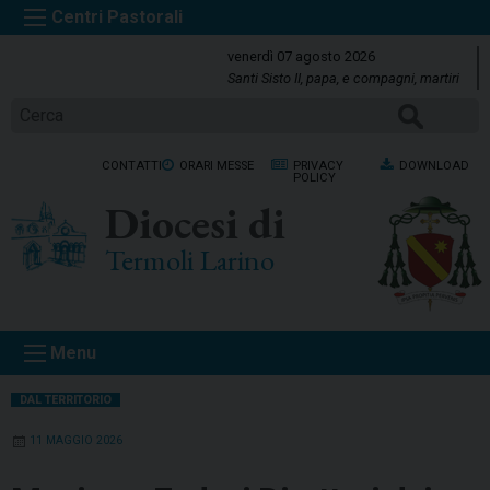
S
k
venerdì 07 agosto 2026
i
Santi Sisto II, papa, e compagni, martiri
p
Cerca
t
o
CONTATTI
ORARI MESSE
PRIVACY
DOWNLOAD
c
POLICY
o
Diocesi di
n
t
Termoli Larino
e
n
t
Menu
DAL TERRITORIO
11 MAGGIO 2026