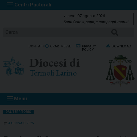
S
k
venerdì 07 agosto 2026
i
Santi Sisto II, papa, e compagni, martiri
p
Cerca
t
o
CONTATTI
ORARI MESSE
PRIVACY
DOWNLOAD
c
POLICY
o
Diocesi di
n
t
Termoli Larino
e
n
t
Menu
DAL TERRITORIO
4 GENNAIO 2025