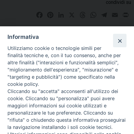
condividi su
F
P
L
X
T
W
T
E
P
a
i
i
h
h
e
m
r
c
n
n
r
a
l
a
i
Informativa
e
t
k
e
t
e
i
n
PAGINE DI SPERANZA LOCANDINA PDF ANNA MARIA ROSSI
Utilizziamo cookie o tecnologie simili per
b
e
e
a
s
g
l
t
11 GENNAIO 2025
finalità tecniche e, con il tuo consenso, anche per
o
r
d
d
A
r
altre finalità ("interazioni e funzionalità semplici",
o
e
I
s
p
a
"miglioramento dell'esperienza", "misurazione" e
k
s
n
p
m
"targeting e pubblicità") come specificato nella
t
cookie policy.
«
Chiesa ecosostenibile Mater
Pagine dall’Archivio storico:
Cliccando su "accetta" acconsenti all'utilizzo dei
Misericordiae di Montenero Di
Cattedrale di Larino:
cookie. Cliccando su "personalizza" puoi avere
Bisaccia, Premio Templum
l’inginocchiatoio della
maggiori informazioni sui cookie utilizzati e
all’architetto Ivano Ludovico
“discordia” torna al suo posto
personalizzare le tue preferenze. Cliccando su
»
"rifiuta" o chiudendo questa informativa proseguirai
la navigazione installando i soli cookie tecnici.