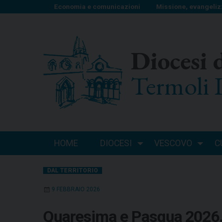
S
Economia e comunicazioni
Missione, evangeliz
k
i
p
Diocesi 
t
o
Termoli 
c
o
n
t
e
n
HOME
DIOCESI
VESCOVO
C
t
DAL TERRITORIO
9 FEBBRAIO 2026
Quaresima e Pasqua 2026. 