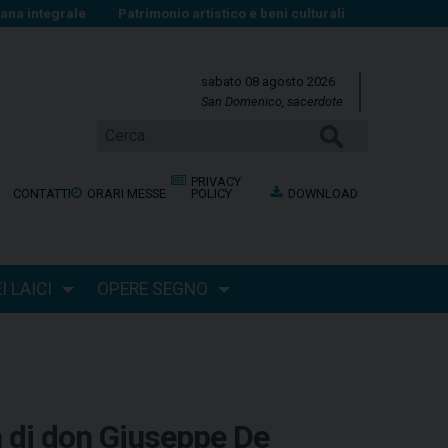
na integrale
Patrimonio artistico e beni culturali
sabato 08 agosto 2026
San Domenico, sacerdote
Cerca
PRIVACY
CONTATTI
ORARI MESSE
POLICY
DOWNLOAD
 LAICI
OPERE SEGNO
a di don Giuseppe De