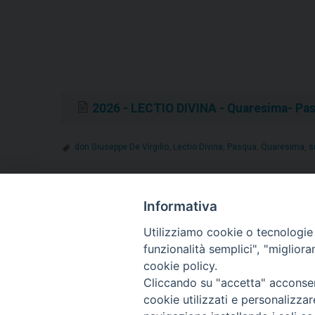
2026 - LECTIO DIVINA - Quaresima- Pa
don Giuseppe De Virgilio
,
Lectio Divina
,
Pasqua
,
Quaresima
,
s
Informativa
«
Amare portando il dolore dell’altro: la messa del 
Claudio
Utilizziamo cookie o tecnologie s
funzionalità semplici", "miglior
cookie policy.
Cliccando su "accetta" acconsent
cookie utilizzati e personalizza