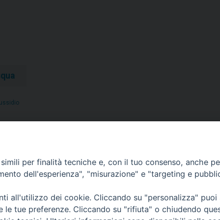
squa
ussidio
malato presieduta dal vescovo
Settimana per la vita, all’ospe
imili per finalità tecniche e, con il tuo consenso, anche per 
amento dell'esperienza", "misurazione" e "targeting e pubbli
i all'utilizzo dei cookie. Cliccando su "personalizza" puoi
re le tue preferenze. Cliccando su "rifiuta" o chiudendo que