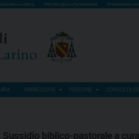
zazione e cultura
Vita liturgica e formazione
Promozione uma
di
Larino
URIA
PARROCCHIE
PERSONE
CONSULTA DEI
Sussidio biblico-pastorale a cur