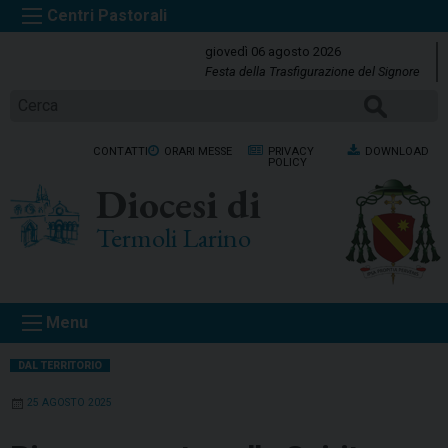
S
k
giovedì 06 agosto 2026
i
Festa della Trasfigurazione del Signore
p
Cerca
t
o
CONTATTI
ORARI MESSE
PRIVACY
DOWNLOAD
c
POLICY
o
Diocesi di
n
t
Termoli Larino
e
n
t
Menu
DAL TERRITORIO
25 AGOSTO 2025