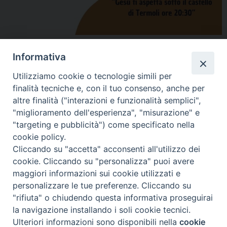
condividi su
Informativa
F
P
L
X
T
W
T
E
P
Utilizziamo cookie o tecnologie simili per
finalità tecniche e, con il tuo consenso, anche per
a
i
i
h
h
e
m
r
altre finalità ("interazioni e funzionalità semplici",
c
n
n
r
a
l
a
i
adorazione
,
preghiera
,
Rinnovamento nello Spirito
"miglioramento dell'esperienza", "misurazione" e
e
t
k
e
t
e
i
n
"targeting e pubblicità") come specificato nella
b
e
e
a
s
g
l
t
cookie policy.
o
r
d
d
A
r
Cliccando su "accetta" acconsenti all'utilizzo dei
«
Zaino sospeso, venerdì 29
Mons. Palumbo firma la lettera
o
e
I
s
p
a
cookie. Cliccando su "personalizza" puoi avere
agosto si può donare
aperta dei Vescovi delle aree
maggiori informazioni sui cookie utilizzati e
k
s
n
p
m
materiale scolastico
interne al Governo e al
personalizzare le tue preferenze. Cliccando su
t
all’emporio Caritas di Termoli
Parlamento
»
"rifiuta" o chiudendo questa informativa proseguirai
la navigazione installando i soli cookie tecnici.
Ulteriori informazioni sono disponibili nella
cookie