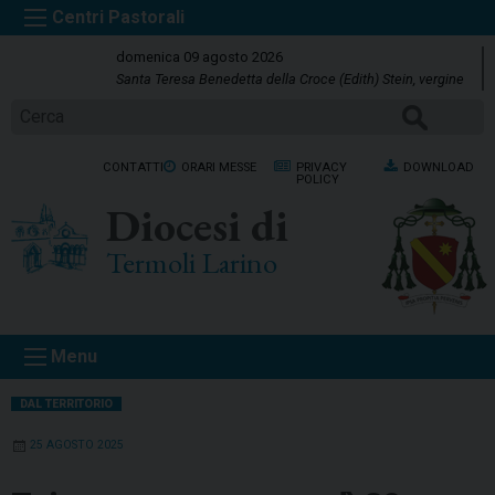
S
k
domenica 09 agosto 2026
i
Santa Teresa Benedetta della Croce (Edith) Stein, vergine
p
Cerca
t
o
CONTATTI
ORARI MESSE
PRIVACY
DOWNLOAD
c
POLICY
o
Diocesi di
n
t
Termoli Larino
e
n
t
Menu
DAL TERRITORIO
25 AGOSTO 2025