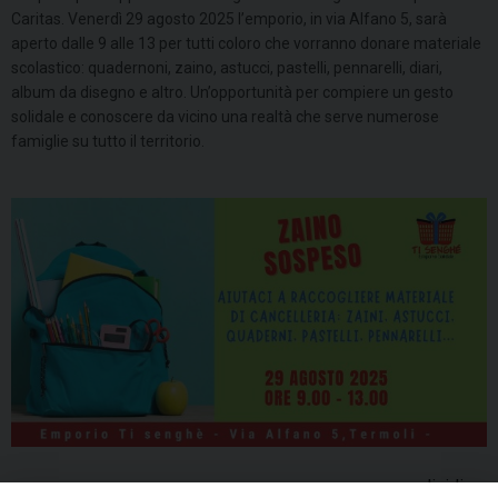
Caritas. Venerdì 29 agosto 2025 l’emporio, in via Alfano 5, sarà
aperto dalle 9 alle 13 per tutti coloro che vorranno donare materiale
scolastico: quadernoni, zaino, astucci, pastelli, pennarelli, diari,
album da disegno e altro. Un’opportunità per compiere un gesto
solidale e conoscere da vicino una realtà che serve numerose
famiglie su tutto il territorio.
condividi su