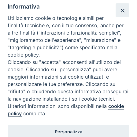
Informativa
F
P
L
X
T
W
T
E
P
Utilizziamo cookie o tecnologie simili per
a
i
i
h
h
e
m
r
finalità tecniche e, con il tuo consenso, anche per
c
n
n
r
a
l
a
i
Caritas
altre finalità ("interazioni e funzionalità semplici",
e
t
k
e
t
e
i
n
"miglioramento dell'esperienza", "misurazione" e
b
e
e
a
s
g
l
t
"targeting e pubblicità") come specificato nella
o
r
d
d
A
r
cookie policy.
«
Montemitro ricorda
Rinnovamento nello Spirito
o
e
I
s
p
a
Cliccando su "accetta" acconsenti all'utilizzo dei
l’apparizione di Santa Lucia
Santo organizza momento di
cookie. Cliccando su "personalizza" puoi avere
k
s
n
p
m
con una nuova opera alla
Adorazione eucaristica sotto il
maggiori informazioni sui cookie utilizzati e
t
storica cappella
castello di Termoli. Presente il
personalizzare le tue preferenze. Cliccando su
vescovo Claudio Palumbo
»
"rifiuta" o chiudendo questa informativa proseguirai
la navigazione installando i soli cookie tecnici.
Ulteriori informazioni sono disponibili nella
cookie
policy
completa.
Diocesi di Termoli-Larino
Personalizza
Piazza Sant'Antonio, 6
86039 Termoli (CB)