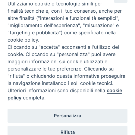
F
P
L
X
T
W
T
E
P
Utilizziamo cookie o tecnologie simili per
finalità tecniche e, con il tuo consenso, anche per
a
i
i
h
h
e
m
r
altre finalità ("interazioni e funzionalità semplici",
c
n
n
r
a
l
a
i
Associazioni
,
preghiera
,
San Pio
"miglioramento dell'esperienza", "misurazione" e
e
t
k
e
t
e
i
n
"targeting e pubblicità") come specificato nella
b
e
e
a
s
g
l
t
cookie policy.
o
r
d
d
A
r
Cliccando su "accetta" acconsenti all'utilizzo dei
«
A Bonefro la mamma del
Gmg di Lisbona, ultimo
o
e
I
s
p
a
cookie. Cliccando su "personalizza" puoi avere
Beato Carlo Acutis. “Tutti
incontro a Termoli in
maggiori informazioni sui cookie utilizzati e
k
s
n
p
m
possiamo essere santi se
preparazione all’evento
personalizzare le tue preferenze. Cliccando su
t
apriamo il nostro cuore a Dio”
mondiale
»
"rifiuta" o chiudendo questa informativa proseguirai
la navigazione installando i soli cookie tecnici.
Ulteriori informazioni sono disponibili nella
cookie
policy
completa.
Diocesi di Termoli-Larino
Personalizza
Piazza Sant'Antonio, 6
86039 Termoli (CB)
Rifiuta
Curia Vescovile