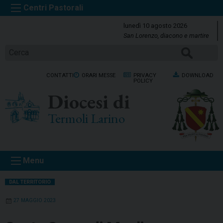
S
k
lunedì 10 agosto 2026
i
San Lorenzo, diacono e martire
p
Cerca
t
o
CONTATTI
ORARI MESSE
PRIVACY
DOWNLOAD
c
POLICY
o
Diocesi di
n
t
Termoli Larino
e
n
t
Menu
DAL TERRITORIO
27 MAGGIO 2023