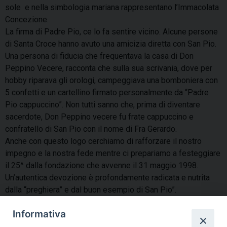
sole e nella simbologia mariana rappresentano l’Immacolata
Concezione.
La firma di Padre Pio, ce lo fa sentire vicino. Alcune persone
di Santa Croce hanno avuto una amicizia diretta con San Pio.
Una persona di fiducia che frequentava la casa di Don
Peppino Vecere, racconta che sulla sua scrivania, dove per
hobby riparava gli orologi, campeggiava una bomboniera con
5 confetti e un cartellino firmato personalmente da “Padre
Pio cappuccino”. Non tutti sanno che, prima di diventare
sacerdote, Don Peppino vecere fu frate cappuccino e
confratello di San Pio con il nome di Fra Gerardo.
Anche con questo logo cerchiamo di rafforzare il nostro
impegno e la nostra fede mentre ci prepariamo a festeggiare
il 25^ dalla fondazione che avvenne il 31 maggio 1998.
Un’autentica devozione è profondamente radicata e nutrita
dalla “preghiera” e dal buon esempio di San Pio”.
condividi su
Informativa