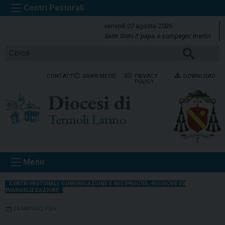
S
k
venerdì 07 agosto 2026
i
Santi Sisto II, papa, e compagni, martiri
p
Cerca
t
o
CONTATTI
ORARI MESSE
PRIVACY
DOWNLOAD
c
POLICY
o
Diocesi di
n
t
Termoli Larino
e
n
t
Menu
CENTRI PASTORALI
,
COMUNICAZIONE E RECIPROCITÀ
,
MISSIONE ED
EVANGELIZZAZIONE
26 MAGGIO 2026