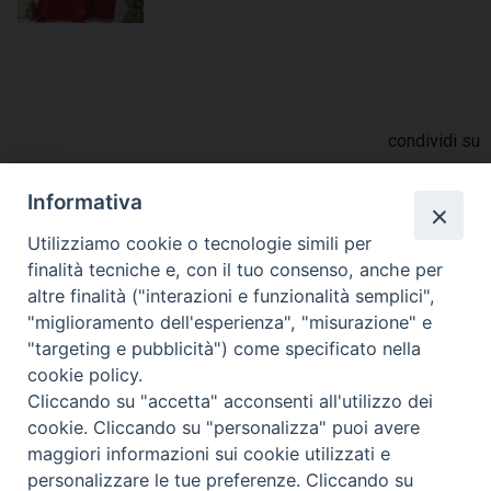
condividi su
F
P
L
X
T
W
T
E
P
Informativa
a
i
i
h
h
e
m
r
Utilizziamo cookie o tecnologie simili per
c
n
n
r
a
l
a
i
finalità tecniche e, con il tuo consenso, anche per
Omelia festa Santi Martiri Larinesi 2026
e
t
k
e
t
e
i
n
altre finalità ("interazioni e funzionalità semplici",
b
e
e
a
s
g
l
t
"miglioramento dell'esperienza", "misurazione" e
o
r
d
d
A
r
"targeting e pubblicità") come specificato nella
o
e
I
s
p
a
cookie policy.
Cliccando su "accetta" acconsenti all'utilizzo dei
k
s
n
p
m
«
Restauro e ricollocazione di
La comunità onora San
cookie. Cliccando su "personalizza" puoi avere
t
alcune tele settecentesche
Timoteo. Omelia di mons.
maggiori informazioni sui cookie utilizzati e
nella chiesa madre di Tavenna
Fabio Fabene. Fotoracconto
personalizzare le tue preferenze. Cliccando su