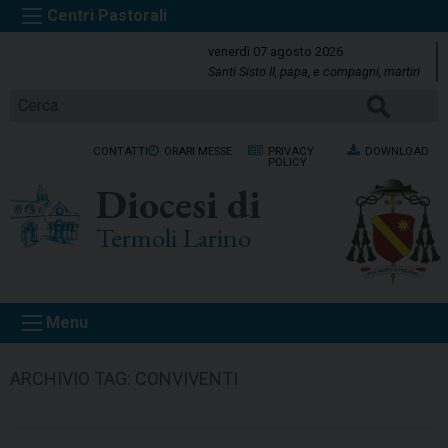
S
k
venerdì 07 agosto 2026
i
Santi Sisto II, papa, e compagni, martiri
p
CERCA
t
o
CONTATTI
ORARI MESSE
PRIVACY
DOWNLOAD
c
POLICY
o
Diocesi di
n
t
Termoli Larino
e
n
t
Menu
ARCHIVIO TAG:
CONVIVENTI