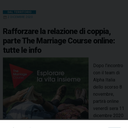
DAL TERRITORIO
2 DICEMBRE 2020
Rafforzare la relazione di coppia,
parte The Marriage Course online:
tutte le info
Dopo l’incontro
con il team di
Alpha Italia
dello scorso 8
novembre,
partirà online
venerdì sera 11
dicembre 2020
per tutte le