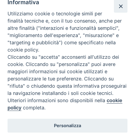
Informativa
coppie e le famiglie che lo desiderano l’esperienza del The
Marriage Course, ritrovarsi più sposi! Sette sessioni per
Utilizziamo cookie o tecnologie simili per
coppie, sposate o non sposate che aiutano a rafforzare la
finalità tecniche e, con il tuo consenso, anche per
propria relazione di coppia. L’appuntamento online, su
altre finalità ("interazioni e funzionalità semplici",
piattaforma zoom, sarà dalle ore 21.00 alle ore …
Continua a
"miglioramento dell'esperienza", "misurazione" e
leggere
R
»
"targeting e pubblicità") come specificato nella
a
cookie policy.
condividi su
f
Cliccando su "accetta" acconsenti all'utilizzo dei
f
cookie. Cliccando su "personalizza" puoi avere
F
P
L
X
T
W
T
E
P
o
maggiori informazioni sui cookie utilizzati e
a
i
i
h
h
e
m
r
r
personalizzare le tue preferenze. Cliccando su
c
n
n
r
a
l
a
i
z
"rifiuta" o chiudendo questa informativa proseguirai
e
t
k
e
t
e
i
n
a
la navigazione installando i soli cookie tecnici.
P
b
e
e
a
s
g
l
t
r
Ulteriori informazioni sono disponibili nella
cookie
o
o
r
d
d
A
r
e
policy
completa.
s
l
o
e
I
s
p
a
t
Diocesi di Termoli-Larino
a
k
s
n
p
m
Personalizza
Piazza Sant'Antonio, 6
N
r
86039 Termoli (CB)
t