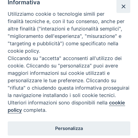
Informativa
coppie e le famiglie che lo desiderano l’esperienza del The
Marriage Course, ritrovarsi più sposi! Sette sessioni per
Utilizziamo cookie o tecnologie simili per
coppie, sposate o non sposate che aiutano a rafforzare la
finalità tecniche e, con il tuo consenso, anche per
propria relazione di coppia. L’appuntamento online, su
altre finalità ("interazioni e funzionalità semplici",
piattaforma zoom, sarà dalle ore 21.00 alle ore …
Continua a
"miglioramento dell'esperienza", "misurazione" e
leggere
R
»
"targeting e pubblicità") come specificato nella
a
cookie policy.
condividi su
f
Cliccando su "accetta" acconsenti all'utilizzo dei
f
cookie. Cliccando su "personalizza" puoi avere
F
P
L
X
T
W
T
E
P
o
maggiori informazioni sui cookie utilizzati e
a
i
i
h
h
e
m
r
r
personalizzare le tue preferenze. Cliccando su
c
n
n
r
a
l
a
i
z
"rifiuta" o chiudendo questa informativa proseguirai
e
t
k
e
t
e
i
n
a
la navigazione installando i soli cookie tecnici.
P
b
e
e
a
s
g
l
t
r
Ulteriori informazioni sono disponibili nella
cookie
o
o
r
d
d
A
r
e
policy
completa.
s
l
o
e
I
s
p
a
t
Diocesi di Termoli-Larino
a
k
s
n
p
m
Personalizza
Piazza Sant'Antonio, 6
N
r
86039 Termoli (CB)
t