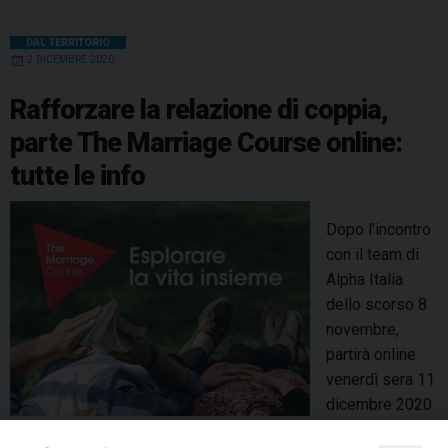
DAL TERRITORIO
2 DICEMBRE 2020
Rafforzare la relazione di coppia,
parte The Marriage Course online:
tutte le info
Dopo l’incontro
con il team di
Alpha Italia
dello scorso 8
novembre,
partirà online
venerdì sera 11
dicembre 2020
per tutte le