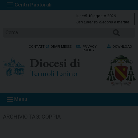
S
k
lunedì 10 agosto 2026
i
San Lorenzo, diacono e martire
p
CERCA
t
o
CONTATTI
ORARI MESSE
PRIVACY
DOWNLOAD
c
POLICY
o
Diocesi di
n
t
Termoli Larino
e
n
t
Menu
ARCHIVIO TAG:
COPPIA