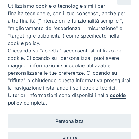
avvicina alla
Utilizziamo cookie o tecnologie simili per
fede si ferma alla superficie, alla crosta, e non si riesce a
finalità tecniche e, con il tuo consenso, anche per
gustarne la bellezza profonda. Per chi? Per giovani dai 18
altre finalità ("interazioni e funzionalità semplici",
anni in su e adulti. Per chi è curioso e vuole avvicinarsi alla
"miglioramento dell'esperienza", "misurazione" e
fede, ma non sa da dove iniziare. …
Continua a leggere
D
»
"targeting e pubblicità") come specificato nella
i
cookie policy.
condividi su
e
Cliccando su "accetta" acconsenti all'utilizzo dei
c
cookie. Cliccando su "personalizza" puoi avere
F
P
L
X
T
W
T
E
P
i
maggiori informazioni sui cookie utilizzati e
a
i
i
h
h
e
m
r
P
personalizzare le tue preferenze. Cliccando su
c
n
n
r
a
l
a
i
a
"rifiuta" o chiudendo questa informativa proseguirai
e
t
k
e
t
e
i
n
r
la navigazione installando i soli cookie tecnici.
P
b
e
e
a
s
g
l
t
o
Ulteriori informazioni sono disponibili nella
cookie
o
o
r
d
d
A
r
l
policy
completa.
s
o
e
I
s
p
a
e
t
Diocesi di Termoli-Larino
,
k
s
n
p
m
Personalizza
Piazza Sant'Antonio, 6
N
d
86039 Termoli (CB)
t
a
i
Rifiuta