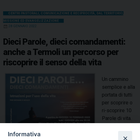
CENTRI PASTORALI
,
COMUNICAZIONE E RECIPROCITÀ
,
DAL TERRITORIO
,
MISSIONE ED EVANGELIZZAZIONE
28 GENNAIO 2022
Dieci Parole, dieci comandamenti:
anche a Termoli un percorso per
riscoprire il senso della vita
Un cammino
semplice e alla
portata di tutti
per scoprire o
ri-scoprire 10
Parole di vita.
Perché tante
Informativa
volte chi si