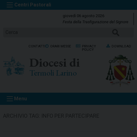
S
k
giovedì 06 agosto 2026
i
Festa della Trasfigurazione del Signore
p
CERCA
t
o
CONTATTI
ORARI MESSE
PRIVACY
DOWNLOAD
c
POLICY
o
Diocesi di
n
t
Termoli Larino
e
n
t
Menu
ARCHIVIO TAG:
INFO PER PARTECIPARE