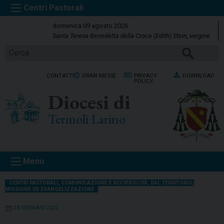
S
k
domenica 09 agosto 2026
i
Santa Teresa Benedetta della Croce (Edith) Stein, vergine
p
Cerca
t
o
CONTATTI
ORARI MESSE
PRIVACY
DOWNLOAD
c
POLICY
o
Diocesi di
n
t
Termoli Larino
e
n
t
Menu
CENTRI PASTORALI
,
COMUNICAZIONE E RECIPROCITÀ
,
DAL TERRITORIO
,
MISSIONE ED EVANGELIZZAZIONE
28 GENNAIO 2022