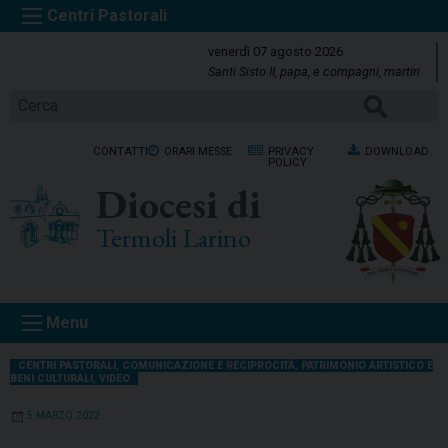
S
k
venerdì 07 agosto 2026
i
Santi Sisto II, papa, e compagni, martiri
p
Cerca
t
o
CONTATTI
ORARI MESSE
PRIVACY
DOWNLOAD
c
POLICY
o
Diocesi di
n
t
Termoli Larino
e
n
t
Menu
CENTRI PASTORALI
,
COMUNICAZIONE E RECIPROCITÀ
,
PATRIMONIO ARTISTICO E
BENI CULTURALI
,
VIDEO
5 MARZO 2022