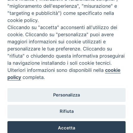
c
n
n
r
a
l
a
i
"miglioramento dell'esperienza", "misurazione" e
"targeting e pubblicità") come specificato nella
e
t
k
e
t
e
i
n
cookie policy.
b
e
e
a
s
g
l
t
Cliccando su "accetta" acconsenti all'utilizzo dei
o
r
d
d
A
r
«
Dieci Parole, dieci
La politica della cura, prendere
cookie. Cliccando su "personalizza" puoi avere
comandamenti: anche a
a cure la vita: dialogo con
o
e
I
s
p
a
maggiori informazioni sui cookie utilizzati e
Termoli un percorso per
Luigina Mortari – VIDEO
»
k
s
n
p
m
personalizzare le tue preferenze. Cliccando su
riscoprire il senso della vita
t
"rifiuta" o chiudendo questa informativa proseguirai
la navigazione installando i soli cookie tecnici.
Ulteriori informazioni sono disponibili nella
cookie
policy
completa.
Diocesi di Termoli-Larino
Personalizza
Piazza Sant'Antonio, 6
86039 Termoli (CB)
Rifiuta
Curia Vescovile
Piazza Sant'Antonio, 6
86039 Termoli- Campobasso (CB)
Accetta
Tel: 0875 707148
Mail: curia@termolilarino.it