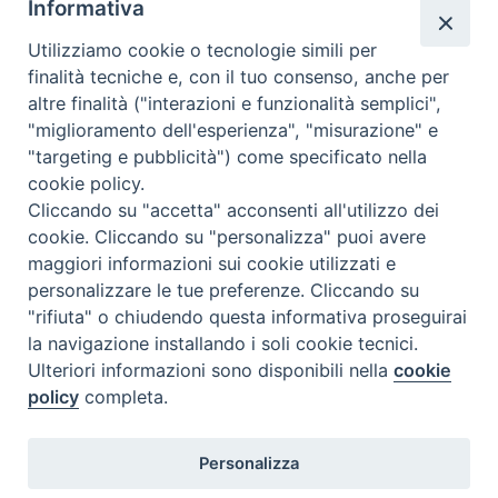
Informativa
pastorali non hanno permesso lo svolgimento della festa
come da tradizione. In questo tempo “sospeso” il parroco,
Utilizziamo cookie o tecnologie simili per
don Luigi Mastrodomenico, ha celebrato la messa nella
finalità tecniche e, con il tuo consenso, anche per
storica chiesa dedicata al Santo protettore, trasmessa in
altre finalità ("interazioni e funzionalità semplici",
diretta streaming sulla pagina Facebook “Celebrazioni …
"miglioramento dell'esperienza", "misurazione" e
Continua a leggere
B
»
"targeting e pubblicità") come specificato nella
o
cookie policy.
condividi su
n
Cliccando su "accetta" acconsenti all'utilizzo dei
e
cookie. Cliccando su "personalizza" puoi avere
F
P
L
X
T
W
T
E
P
f
maggiori informazioni sui cookie utilizzati e
a
i
i
h
h
e
m
r
r
personalizzare le tue preferenze. Cliccando su
c
n
n
r
a
l
a
i
o
"rifiuta" o chiudendo questa informativa proseguirai
e
t
k
e
t
e
i
n
,
la navigazione installando i soli cookie tecnici.
P
b
e
e
a
s
g
l
t
i
Ulteriori informazioni sono disponibili nella
cookie
o
o
r
d
d
A
r
l
policy
completa.
s
g
o
e
I
s
p
a
t
Diocesi di Termoli-Larino
e
k
s
n
p
m
Personalizza
Piazza Sant'Antonio, 6
N
s
86039 Termoli (CB)
t