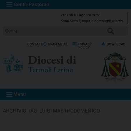
S
k
venerdì 07 agosto 2026
i
Santi Sisto II, papa, e compagni, martiri
p
CERCA
t
o
CONTATTI
ORARI MESSE
PRIVACY
DOWNLOAD
c
POLICY
o
Diocesi di
n
t
Termoli Larino
e
n
t
Menu
ARCHIVIO TAG:
LUIGI MASTRODOMENICO