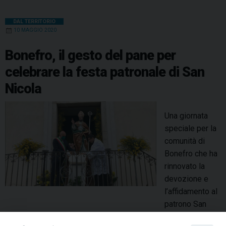
DAL TERRITORIO
10 MAGGIO 2020
Bonefro, il gesto del pane per
celebrare la festa patronale di San
Nicola
Una giornata
speciale per la
comunità di
Bonefro che ha
rinnovato la
devozione e
l’affidamento al
patrono San
Nicola. L’emergenza sanitaria e la sospensione delle attività