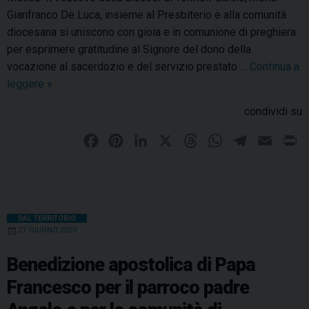
d
l
Gianfranco De Luca, insieme al Presbiterio e alla comunità
e
M
diocesana si uniscono con gioia e in comunione di preghiera
a
o
per esprimere gratitudine al Signore del dono della
S
l
vocazione al sacerdozio e del servizio prestato …
Continua a
a
i
leggere
2
»
n
s
5
F
condividi su
e
e
e
:
s
F
P
L
X
T
W
T
E
P
l
i
i
a
i
i
h
h
e
m
r
i
l
m
c
c
n
n
r
a
l
a
i
l
o
e
e
t
k
e
t
e
i
n
i
a
d
b
b
e
e
a
s
g
l
t
DAL TERRITORIO
n
e
27 GIUGNO 2020
r
o
r
d
d
A
r
n
l
o
i
o
e
I
s
p
a
Benedizione apostolica di Papa
M
d
v
k
s
n
p
m
o
Francesco per il parroco padre
i
e
t
l
p
r