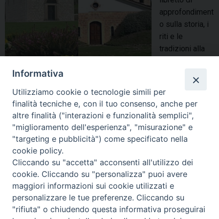
p
i
approfondiment
a
c
o sulla storia, i
d
a
riti e le
r
d
tradizioni alla
e
i
cappella di
A
P
Informativa
Santa Lucia a
n
a
Montemitro e la
g
Utilizziamo cookie o tecnologie simili per
p
Madonna del Castello a San Felice del Molise. Contributo a
e
finalità tecniche e, con il tuo consenso, anche per
a
cura di padre Angelo Gabriele Giorgetta. Puoi scaricarlo qui:
l
altre finalità ("interazioni e funzionalità semplici",
F
Libretto Santa Lucia Madonna del Castello Montemitro_San
o
"miglioramento dell'esperienza", "misurazione" e
r
Felice del Molise
G
"targeting e pubblicità") come specificato nella
a
a
cookie policy.
condividi su
n
b
Cliccando su "accetta" acconsenti all'utilizzo dei
c
r
cookie. Cliccando su "personalizza" puoi avere
F
P
L
X
T
W
T
E
P
e
i
maggiori informazioni sui cookie utilizzati e
a
i
i
h
h
e
m
r
s
e
personalizzare le tue preferenze. Cliccando su
c
n
n
r
a
l
a
i
c
l
"rifiuta" o chiudendo questa informativa proseguirai
e
t
k
e
t
e
i
n
o