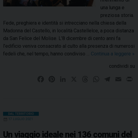
r
n
una lunga e
n
n
preziosa storia.
a
o
Fede, preghiera e identità si intrecciano nella chiesa della
d
v
Madonna del Castello, in località Castellelce, a poca distanza
i
a
da San Felice del Molise. L’8 dicembre di cento anni fa
S
i
l’edificio veniva consacrato al culto alla presenza di numerosi
a
l
fedeli che, nel tempo, hanno condiviso …
Continua a leggere
M
»
n
p
a
F
condividi su
e
d
e
l
o
F
P
L
X
T
W
T
E
P
l
l
n
a
i
i
h
h
e
m
r
i
e
n
c
c
n
n
r
a
l
a
i
g
a
e
e
t
k
e
t
e
i
n
r
d
M
i
b
e
e
a
s
g
l
t
DAL TERRITORIO
e
a
17 LUGLIO 2021
n
o
r
d
d
A
r
l
r
a
o
e
I
s
p
a
C
Un viaggio ideale nei 136 comuni del
t
g