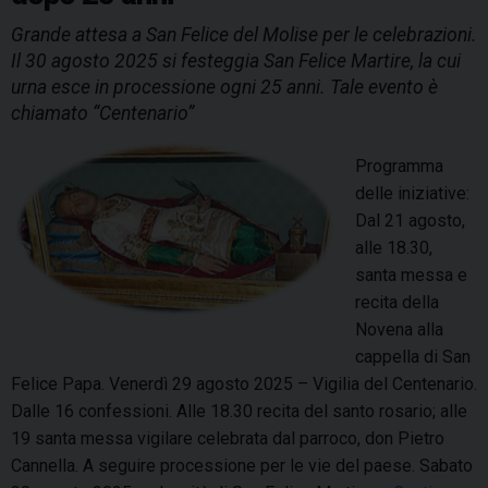
e
Grande attesa a San Felice del Molise per le celebrazioni.
e
Il 30 agosto 2025 si festeggia San Felice Martire, la cui
s
urna esce in processione ogni 25 anni. Tale evento è
c
chiamato “Centenario”
e
i
Programma
n
delle iniziative:
p
Dal 21 agosto,
r
alle 18.30,
o
santa messa e
c
recita della
e
Novena alla
s
cappella di San
s
Felice Papa. Venerdì 29 agosto 2025 – Vigilia del Centenario.
i
Dalle 16 confessioni. Alle 18.30 recita del santo rosario; alle
o
19 santa messa vigilare celebrata dal parroco, don Pietro
n
Cannella. A seguire processione per le vie del paese. Sabato
e