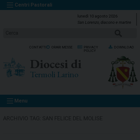
S
k
lunedì 10 agosto 2026
i
San Lorenzo, diacono e martire
p
CERCA
t
o
CONTATTI
ORARI MESSE
PRIVACY
DOWNLOAD
c
POLICY
o
Diocesi di
n
t
Termoli Larino
e
n
t
Menu
ARCHIVIO TAG:
SAN FELICE DEL MOLISE