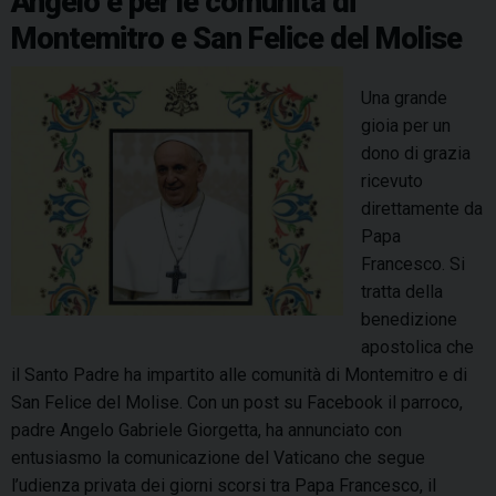
Angelo e per le comunità di
i
a
s
Montemitro e San Felice del Molise
s
d
a
e
r
r
Una grande
e
i
gioia per un
A
o
dono di grazia
n
d
ricevuto
g
e
direttamente da
e
l
Papa
l
l
Francesco. Si
o
’
tratta della
G
o
benedizione
a
r
apostolica che
b
d
il Santo Padre ha impartito alle comunità di Montemitro e di
r
i
San Felice del Molise. Con un post su Facebook il parroco,
i
n
padre Angelo Gabriele Giorgetta, ha annunciato con
e
a
entusiasmo la comunicazione del Vaticano che segue
l
z
l’udienza privata dei giorni scorsi tra Papa Francesco, il
e