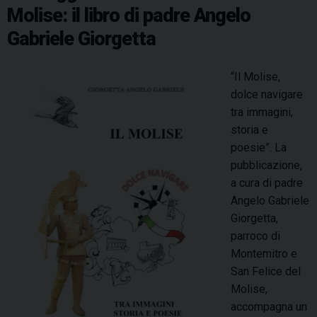
a
k
s
n
p
m
i
Molise: il libro di padre Angelo
g
s
t
r
i
Gabriele Giorgetta
t
e
o
e
e
d
l
“Il Molise,
s
a
l
dolce navigare
c
S
o
tra immagini,
e
a
,
storia e
i
n
a
poesie”. La
n
F
c
pubblicazione,
p
e
e
a cura di padre
r
l
n
Angelo Gabriele
o
i
t
Giorgetta,
c
c
o
parroco di
e
e
a
Montemitro e
s
d
n
San Felice del
s
e
n
Molise,
i
l
i
accompagna un
o
M