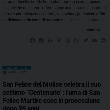
corpo di San Felice Martire è stato portato in processione
lungo le vie del paese. Un’emozione immensa in un contesto
di forte partecipazione, di fede, devozione, gratitudine a Dio
e affidamento da parte di persone di …
Continua a leggere
S
»
a
condividi su
n
F
F
P
L
X
T
W
T
E
P
e
a
i
i
h
h
e
m
r
l
c
n
n
r
a
l
a
i
i
e
t
k
e
t
e
i
n
c
b
e
e
a
s
g
l
t
DAL TERRITORIO
e
26 AGOSTO 2025
o
r
d
d
A
r
M
o
e
I
s
p
a
a
San Felice del Molise celebra il suo
r
k
s
n
p
m
settimo “Centenario”: l’urna di San
t
t
Felice Martire esce in processione
i
r
dopo 25 anni