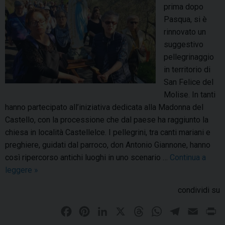
e
e
prima dopo
c
s
Pasqua, si è
e
t
rinnovato un
l
a
suggestivo
e
i
pellegrinaggio
b
n
in territorio di
r
p
San Felice del
a
a
Molise. In tanti
i
e
hanno partecipato all’iniziativa dedicata alla Madonna del
l
s
Castello, con la processione che dal paese ha raggiunto la
s
e
chiesa in località Castellelce. I pellegrini, tra canti mariani e
u
p
preghiere, guidati dal parroco, don Antonio Giannone, hanno
o
e
così ripercorso antichi luoghi in uno scenario …
Continua a
s
r
leggere
M
»
e
i
a
condividi su
t
l
d
t
“
o
F
P
L
X
T
W
T
E
P
i
C
n