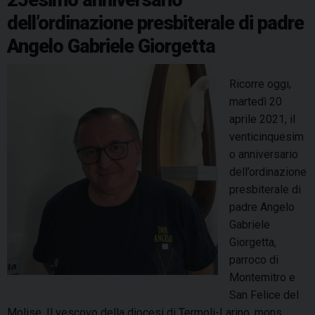
c
e
k
s
n
p
m
dell’ordinazione presbiterale di padre
h
a
t
i
Angelo Gabriele Giorgetta
l
e
e
s
n
Ricorre oggi,
a
e
martedì 20
n
i
aprile 2021, il
u
1
venticinquesim
o
3
o anniversario
v
6
dell’ordinazione
a
c
presbiterale di
a
o
padre Angelo
r
m
Gabriele
e
u
Giorgetta,
a
n
parroco di
v
i
Montemitro e
e
d
San Felice del
r
e
Molise. Il vescovo della diocesi di Termoli-Larino, mons.