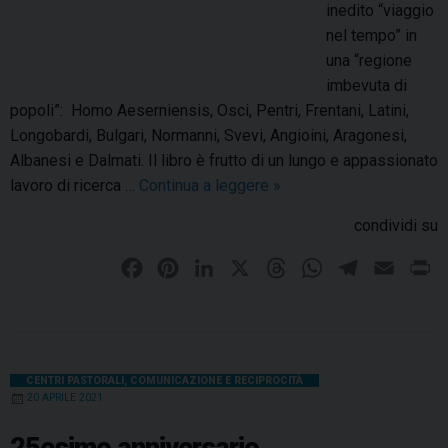
d
inedito “viaggio
n
o
a
nel tempo” in
e
l
l
una “regione
d
i
l
imbevuta di
o
s
’
popoli”: Homo Aeserniensis, Osci, Pentri, Frentani, Latini,
p
e
a
Longobardi, Bulgari, Normanni, Svevi, Angioini, Aragonesi,
o
p
Albanesi e Dalmati. Il libro è frutto di un lungo e appassionato
2
e
lavoro di ricerca …
Continua a leggere
U
»
5
r
n
a
condividi su
t
v
n
u
i
n
F
P
L
X
T
W
T
E
P
r
a
i
a
i
i
h
h
e
m
r
a
g
c
n
n
r
a
l
a
i
d
g
e
t
k
e
t
e
i
n
e
i
l
b
e
e
a
s
g
l
t
CENTRI PASTORALI
,
COMUNICAZIONE E RECIPROCITÀ
o
20 APRILE 2021
l
o
r
d
d
A
r
i
a
o
e
I
d
s
p
a
25esimo anniversario